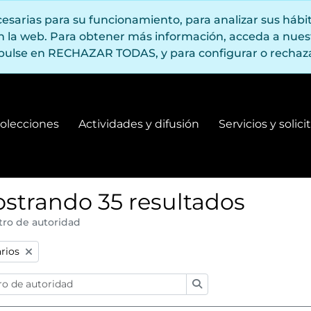
ecesarias para su funcionamiento, para analizar sus háb
en la web. Para obtener más información, acceda a nue
pulse en RECHAZAR TODAS, y para configurar o rechaza
olecciones
Actividades y difusión
Servicios y solic
Fondos y colecciones
Actividades y difusión
strando 35 resultados
tro de autoridad
:
arios
Búsqueda