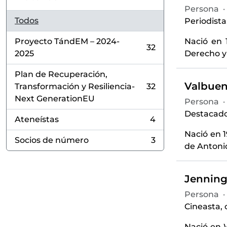
Persona
·
Todos
Periodista,
Nació en 
Proyecto TándEM – 2024-
32
, 32 resultados
Derecho y 
2025
Plan de Recuperación,
Valbuen
Transformación y Resiliencia-
32
, 32 resultados
Next GenerationEU
Persona
·
Destacado f
Ateneístas
4
, 4 resultados
Nació en 1
Socios de número
3
, 3 resultados
de Antonio
Jenning
Persona
·
Cineasta, c
Nació en W