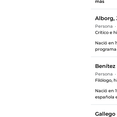
más
Alborg, 
Persona
·
Crítico e h
Nació en 1
programa F
Benítez 
Persona
·
Filólogo, h
Nació en 1
española e
Gallego 