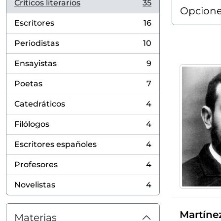
Críticos literarios
35
, 35 resultados
Opcione
Escritores
16
, 16 resultados
Periodistas
10
, 10 resultados
Ensayistas
9
, 9 resultados
Poetas
7
, 7 resultados
Catedráticos
4
, 4 resultados
Filólogos
4
, 4 resultados
Escritores españoles
4
, 4 resultados
Profesores
4
, 4 resultados
Novelistas
4
, 4 resultados
Martínez
Materias