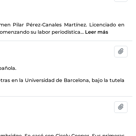
men Pilar Pérez-Canales Martínez. Licenciado en
comenzando su labor periodística
…
Leer más
Añadi
spañola.
tras en la Universidad de Barcelona, bajo la tutela
Añadi
Cambridge. Se casó con Cicely Cooper. Sus primeras