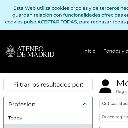
Saltar al contenido principal
Esta Web utiliza cookies propias y de terceros n
guardan relación con funcionalidades ofrecidas 
cookies pulse ACEPTAR TODAS, para rechazar todas 
Inicio
Fondos y c
Mo
Filtrar los resultados por:
Regis
Remove filter
Profesión
Críticos liter
Todos