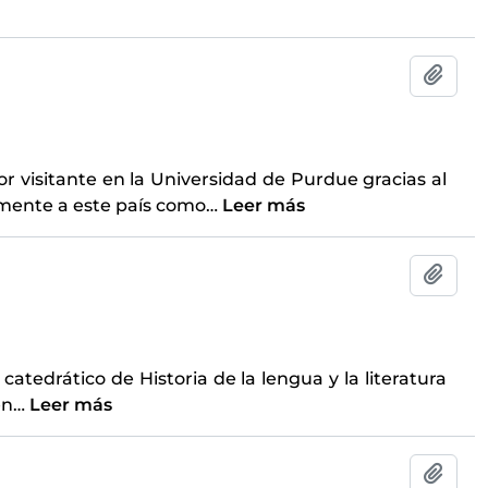
Añadi
or visitante en la Universidad de Purdue gracias al
amente a este país como
…
Leer más
Añadi
tedrático de Historia de la lengua y la literatura
en
…
Leer más
Añadi