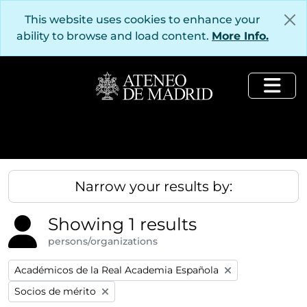
Skip to main content
This website uses cookies to enhance your
ability to browse and load content.
More Info.
Togg
Narrow your results by:
Showing 1 results
persons/organizations
Remove filter:
Académicos de la Real Academia Española
Remove filter:
Socios de mérito