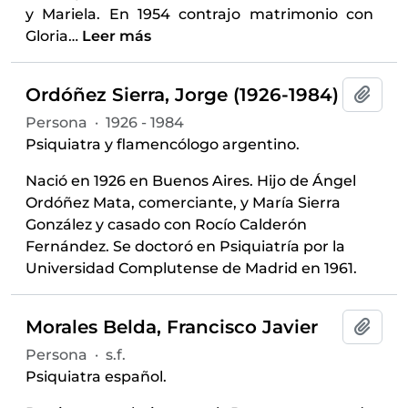
y Mariela. En 1954 contrajo matrimonio con
Gloria
…
Leer más
Ordóñez Sierra, Jorge (1926-1984)
Añadi
Persona
·
1926 - 1984
Psiquiatra y flamencólogo argentino.
Nació en 1926 en Buenos Aires. Hijo de Ángel
Ordóñez Mata, comerciante, y María Sierra
González y casado con Rocío Calderón
Fernández. Se doctoró en Psiquiatría por la
Universidad Complutense de Madrid en 1961.
Morales Belda, Francisco Javier
Añadi
Persona
·
s.f.
Psiquiatra español.