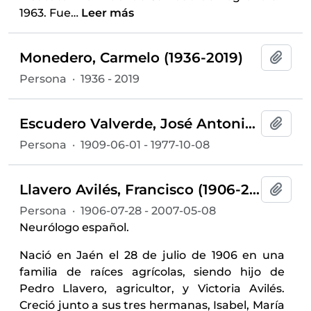
1963. Fue
…
Leer más
Monedero, Carmelo (1936-2019)
Añadi
Persona
·
1936 - 2019
Escudero Valverde, José Antonio (1909-1977)
Añadi
Persona
·
1909-06-01 - 1977-10-08
Llavero Avilés, Francisco (1906-2007)
Añadi
Persona
·
1906-07-28 - 2007-05-08
Neurólogo español.
Nació en Jaén el 28 de julio de 1906 en una
familia de raíces agrícolas, siendo hijo de
Pedro Llavero, agricultor, y Victoria Avilés.
Creció junto a sus tres hermanas, Isabel, María