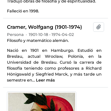
Tradujo obras de filosofía y de espiritualidad.
Falleció en 1998.
Cramer, Wolfgang (1901-1974)
Añadi
Persona
·
1901-10-18 - 1974-04-02
Filosofo y matemático alemán.
Nació en 1901 en Hamburgo. Estudió en
Breslau, actual Wrocław, Polonia, en la
Universidad de Breslau. Cursó la carrera de
filosofía teniendo como profesores a Richard
Hönigswald y Siegfried Marck, y más tarde un
semestre en
…
Leer más