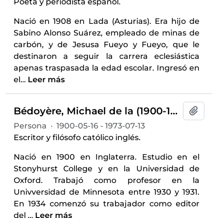
Poeta y periodista español.
Nació en 1908 en Lada (Asturias). Era hijo de
Sabino Alonso Suárez, empleado de minas de
carbón, y de Jesusa Fueyo y Fueyo, que le
destinaron a seguir la carrera eclesiástica
apenas traspasada la edad escolar. Ingresó en
el
…
Leer más
Bédoyère, Michael de la (1900-1973)
Añadi
Persona
·
1900-05-16 - 1973-07-13
Escritor y filósofo católico inglés.
Nació en 1900 en Inglaterra. Estudio en el
Stonyhurst College y en la Universidad de
Oxford. Trabajó como profesor en la
Univversidad de Minnesota entre 1930 y 1931.
En 1934 comenzó su trabajador como editor
del
…
Leer más