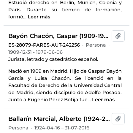
Estudió derecho en Berlín, Munich, Colonia y
París. Durante su tiempo de formación,
formó
…
Leer más
Bayón Chacón, Gaspar (1909-1979)
Añadi
ES-28079-PARES-AUT-242256
·
Persona
·
1909-12-31 - 1979-06-06
Jurista, letrado y catedrático español.
Nació en 1909 en Madrid. Hijo de Gaspar Bayón
García y Luisa Chacón. Se licenció en la
Facultad de Derecho de la Universidad Central
de Madrid, siendo discípulo de Adolfo Posada.
Junto a Eugenio Pérez Botija fue
…
Leer más
Ballarín Marcial, Alberto (1924-2016)
Añadi
Persona
·
1924-04-16 – 31-07-2016