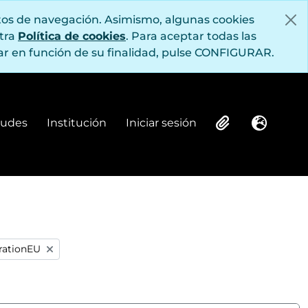
itos de navegación. Asimismo, algunas cookies
stra
Política de cookies
. Para aceptar todas las
r en función de su finalidad, pulse CONFIGURAR.
itudes
Institución
Iniciar sesión
Institución
Iniciar sesión
Clipboard
Idioma
erationEU