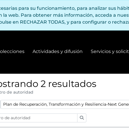
ecesarias para su funcionamiento, para analizar sus háb
en la web. Para obtener más información, acceda a nue
pulse en RECHAZAR TODAS, y para configurar o rechaza
olecciones
Actividades y difusión
Servicios y solic
Fondos y colecciones
Actividades y difusión
strando 2 resultados
tro de autoridad
:
Remove filter:
Plan de Recuperación, Transformación y Resiliencia-Next Gen
Búsqueda