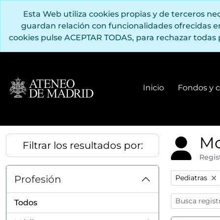
Saltar al contenido principal
Esta Web utiliza cookies propias y de terceros n
guardan relación con funcionalidades ofrecidas 
cookies pulse ACEPTAR TODAS, para rechazar todas 
Inicio
Fondos y c
Mo
Filtrar los resultados por:
Regis
Remove filter
Profesión
Pediatras
Todos