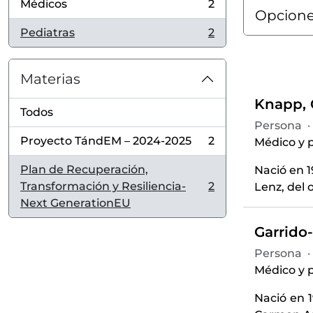
Médicos
2
, 2 resultados
Opcione
Pediatras
2
, 2 resultados
Materias
Knapp, C
Todos
Persona
·
Proyecto TándEM – 2024-2025
2
Médico y p
, 2 resultados
Plan de Recuperación,
Nació en 1
Transformación y Resiliencia-
2
Lenz, del 
, 2 resultados
Next GenerationEU
Garrido-
Persona
·
Médico y p
Nació en 1