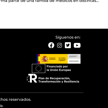
rma parte de una familia de médicos en distintas
…
Síguenos en:
echos reservados.
ib
.