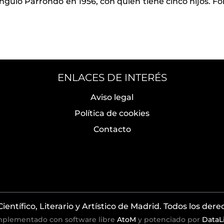
ulo Parrondo en 1956, con quien tiene cinco hijos. Fo
ENLACES DE INTERÉS
Aviso legal
Política de cookies
Contacto
entífico, Literario y Artístico de Madrid. Todos los der
mplementado con software libre
AtoM
y potenciado por
DataL