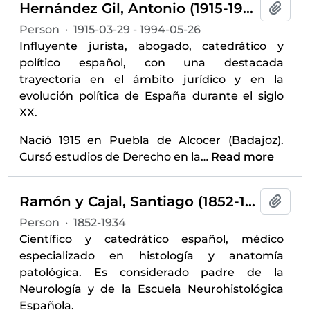
Hernández Gil, Antonio (1915-1994)
Add t
Person
·
1915-03-29 - 1994-05-26
Influyente jurista, abogado, catedrático y
político español, con una destacada
trayectoria en el ámbito jurídico y en la
evolución política de España durante el siglo
XX.
Nació 1915 en Puebla de Alcocer (Badajoz).
Cursó estudios de Derecho en la
…
Read more
Ramón y Cajal, Santiago (1852-1934)
Add t
Person
·
1852-1934
Científico y catedrático español, médico
especializado en histología y anatomía
patológica. Es considerado padre de la
Neurología y de la Escuela Neurohistológica
Española.