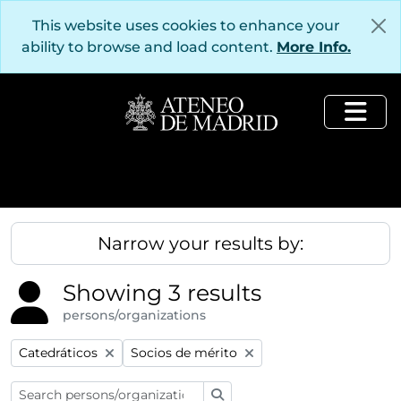
Skip to main content
This website uses cookies to enhance your
ability to browse and load content.
More Info.
Togg
Narrow your results by:
Showing 3 results
persons/organizations
Remove filter:
Remove filter:
Catedráticos
Socios de mérito
Search