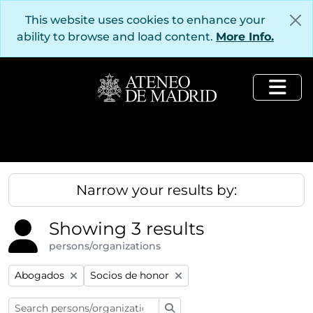
Skip to main content
This website uses cookies to enhance your
ability to browse and load content.
More Info.
Togg
Narrow your results by:
Showing 3 results
persons/organizations
Remove filter:
Remove filter:
Abogados
Socios de honor
Search