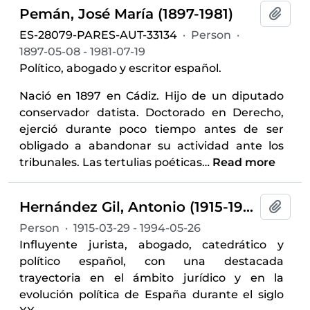
Pemán, José María (1897-1981)
Add t
ES-28079-PARES-AUT-33134
·
Person
·
1897-05-08 - 1981-07-19
Político, abogado y escritor español.
Nació en 1897 en Cádiz. Hijo de un diputado
conservador datista. Doctorado en Derecho,
ejerció durante poco tiempo antes de ser
obligado a abandonar su actividad ante los
tribunales. Las tertulias poéticas
…
Read more
Hernández Gil, Antonio (1915-1994)
Add t
Person
·
1915-03-29 - 1994-05-26
Influyente jurista, abogado, catedrático y
político español, con una destacada
trayectoria en el ámbito jurídico y en la
evolución política de España durante el siglo