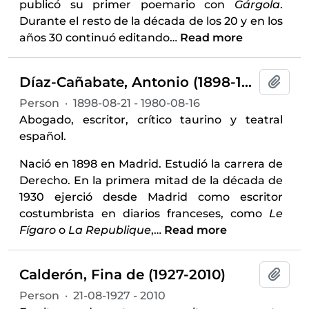
publicó su primer poemario con
Gárgola
.
Durante el resto de la década de los 20 y en los
años 30 continuó editando
…
Read more
Díaz-Cañabate, Antonio (1898-1980)
Add t
Person
·
1898-08-21 - 1980-08-16
Abogado, escritor, crítico taurino y teatral
español.
Nació en 1898 en Madrid. Estudió la carrera de
Derecho. En la primera mitad de la década de
1930 ejerció desde Madrid como escritor
costumbrista en diarios franceses, como
Le
Fígaro
o
La Republique
,
…
Read more
Calderón, Fina de (1927-2010)
Add t
Person
·
21-08-1927 - 2010