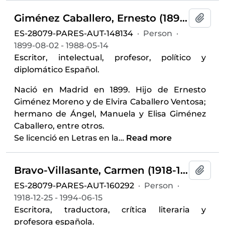
Giménez Caballero, Ernesto (1899-1988)
Add t
ES-28079-PARES-AUT-148134
·
Person
·
1899-08-02 - 1988-05-14
Escritor, intelectual, profesor, político y
diplomático Español.
Nació en Madrid en 1899. Hijo de Ernesto
Giménez Moreno y de Elvira Caballero Ventosa;
hermano de Ángel, Manuela y Elisa Giménez
Caballero, entre otros.
Se licenció en Letras en la
…
Read more
Bravo-Villasante, Carmen (1918-1994)
Add t
ES-28079-PARES-AUT-160292
·
Person
·
1918-12-25 - 1994-06-15
Escritora, traductora, crítica literaria y
profesora española.