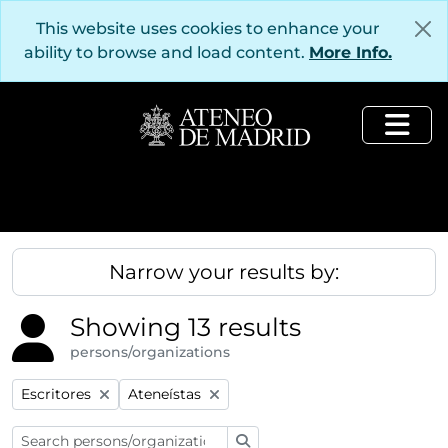
Skip to main content
This website uses cookies to enhance your
ability to browse and load content.
More Info.
Togg
Narrow your results by:
Showing 13 results
persons/organizations
Remove filter:
Remove filter:
Escritores
Ateneístas
Search