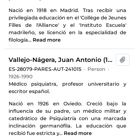
Nació en 1918 en Madrid. Tras recibir una
privilegiada educación en el 'Collège de Jeunes
Filles de l'Alliance' y el 'Instituto Escuela'
madrileño, se licenció en la especialidad de
filología
…
Read more
Vallejo-Nágera, Juan Antonio (1926-1990)
Add t
ES-28079-PARES-AUT-241015
·
Person
·
1926-1990
Médico psiquiatra, profesor universitario y
escritor español.
Nació en 1926 en Oviedo. Creció bajo la
influencia de su padre, un médico militar y
catedrático de Psiquiatría con una marcada
inclinación germanófila. La educación que
recibió fue estricta y
…
Read more