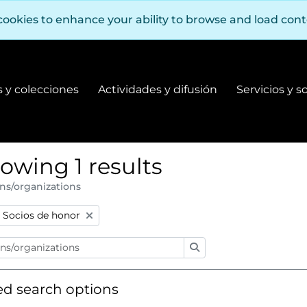
cookies to enhance your ability to browse and load con
 y colecciones
Actividades y difusión
Servicios y s
Fondos y colecciones
Actividades y difusión
owing 1 results
ns/organizations
:
Remove filter:
Socios de honor
Search
d search options