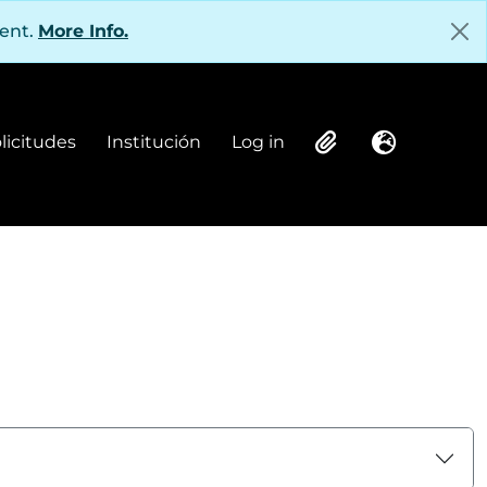
tent.
More Info.
olicitudes
Institución
Log in
Institución
Log in
Clipboard
Language