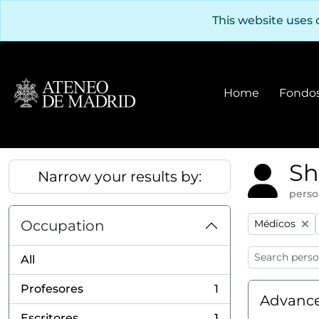
Skip to main content
This website uses 
Home
Fondos
Sh
Narrow your results by:
perso
Remove filter
Occupation
Médicos
All
Profesores
1
, 1 results
Advance
Escritores
1