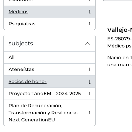
, 1 results
Médicos
1
, 1 results
Psiquiatras
1
, 1 results
Vallejo
ES-28079
subjects
Médico psi
All
Nació en 1
una marcad
Ateneístas
1
, 1 results
Socios de honor
1
, 1 results
Proyecto TándEM – 2024-2025
1
, 1 results
Plan de Recuperación,
Transformación y Resiliencia-
1
, 1 results
Next GenerationEU