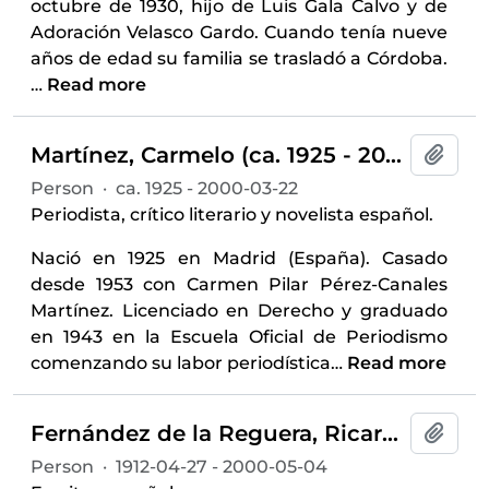
octubre de 1930, hijo de Luis Gala Calvo y de
Adoración Velasco Gardo. Cuando tenía nueve
años de edad su familia se trasladó a Córdoba.
…
Read more
Martínez, Carmelo (ca. 1925 - 2000)
Add t
Person
·
ca. 1925 - 2000-03-22
Periodista, crítico literario y novelista español.
Nació en 1925 en Madrid (España). Casado
desde 1953 con Carmen Pilar Pérez-Canales
Martínez. Licenciado en Derecho y graduado
en 1943 en la Escuela Oficial de Periodismo
comenzando su labor periodística
…
Read more
Fernández de la Reguera, Ricardo (1916-2000)
Add t
Person
·
1912-04-27 - 2000-05-04