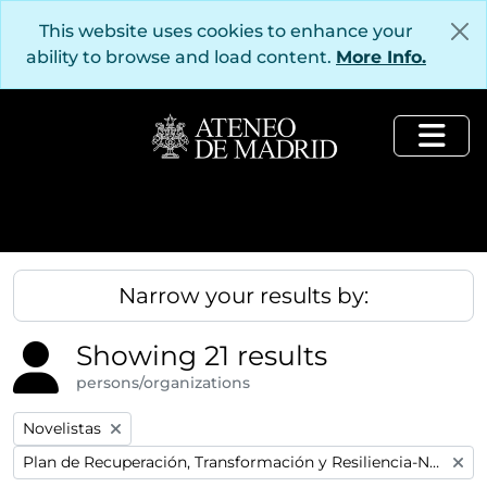
Skip to main content
This website uses cookies to enhance your
ability to browse and load content.
More Info.
Togg
Narrow your results by:
Showing 21 results
persons/organizations
Remove filter:
Novelistas
Remove filter:
Plan de Recuperación, Transformación y Resiliencia-Next GenerationEU