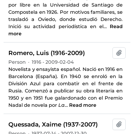
por libre en la Universidad de Santiago de
Compostela en 1926. Por motivos familiares, se
trasladó a Oviedo, donde estudió Derecho.
Inició su actividad periodística en el
…
Read
more
Romero, Luis (1916-2009)
Add t
Person
·
1916 - 2009-02-04
Novelista y ensayista español. Nació en 1916 en
Barcelona (España). En 1940 se enroló en la
División Azul para combatir en el frente de
Rusia. Comenzó a publicar su obra literaria en
1950 y en 1951 fue galardonado con el Premio
Nadal de novela por
La
…
Read more
Quessada, Xaime (1937-2007)
Add t
Person
·
1937-07-14 - 2007-12-30