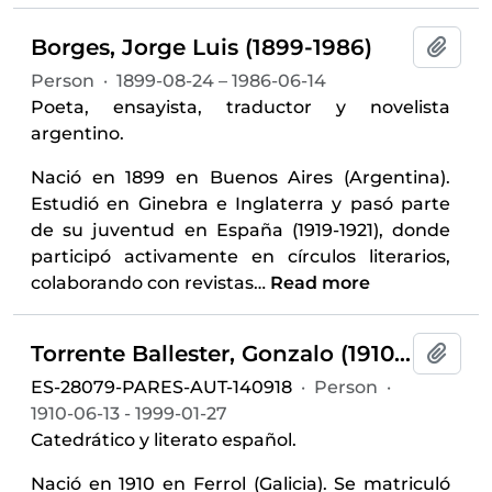
Borges, Jorge Luis (1899-1986)
Add t
Person
·
1899-08-24 – 1986-06-14
Poeta, ensayista, traductor y novelista
argentino.
Nació en 1899 en Buenos Aires (Argentina).
Estudió en Ginebra e Inglaterra y pasó parte
de su juventud en España (1919-1921), donde
participó activamente en círculos literarios,
colaborando con revistas
…
Read more
Torrente Ballester, Gonzalo (1910-1999)
Add t
ES-28079-PARES-AUT-140918
·
Person
·
1910-06-13 - 1999-01-27
Catedrático y literato español.
Nació en 1910 en Ferrol (Galicia). Se matriculó