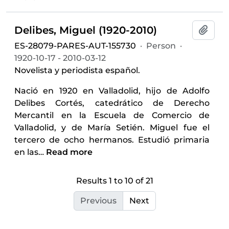
Delibes, Miguel (1920-2010)
Add t
ES-28079-PARES-AUT-155730
·
Person
·
1920-10-17 - 2010-03-12
Novelista y periodista español.
Nació en 1920 en Valladolid, hijo de Adolfo
Delibes Cortés, catedrático de Derecho
Mercantil en la Escuela de Comercio de
Valladolid, y de María Setién. Miguel fue el
tercero de ocho hermanos. Estudió primaria
en las
…
Read more
Results 1 to 10 of 21
Previous
Next