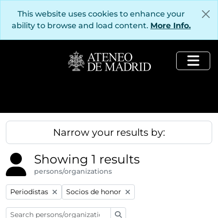
Skip to main content
This website uses cookies to enhance your
ability to browse and load content.
More Info.
Togg
Narrow your results by:
Showing 1 results
persons/organizations
Remove filter:
Remove filter:
Periodistas
Socios de honor
Search