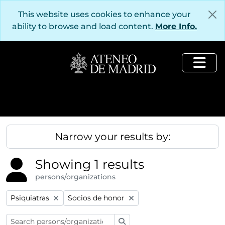
Skip to main content
This website uses cookies to enhance your
ability to browse and load content.
More Info.
Togg
Narrow your results by:
Showing 1 results
persons/organizations
Remove filter:
Remove filter:
Psiquiatras
Socios de honor
Search