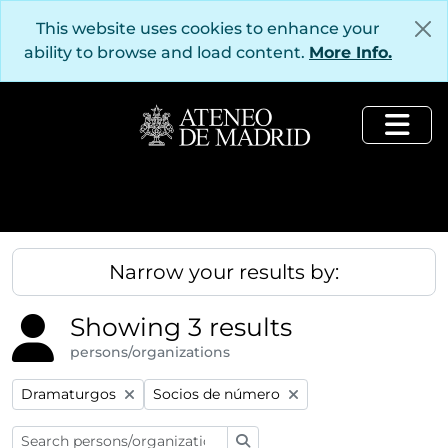
Skip to main content
This website uses cookies to enhance your
ability to browse and load content.
More Info.
Togg
Narrow your results by:
Showing 3 results
persons/organizations
Remove filter:
Remove filter:
Dramaturgos
Socios de número
Search