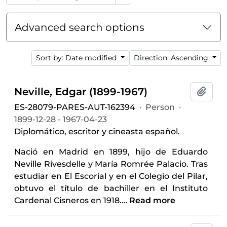
Advanced search options
Sort by: Date modified
Direction: Ascending
Neville, Edgar (1899-1967)
Add t
ES-28079-PARES-AUT-162394
·
Person
·
1899-12-28 - 1967-04-23
Diplomático, escritor y cineasta español.
Nació en Madrid en 1899, hijo de Eduardo
Neville Rivesdelle y María Romrée Palacio. Tras
estudiar en El Escorial y en el Colegio del Pilar,
obtuvo el título de bachiller en el Instituto
Cardenal Cisneros en 1918.
…
Read more