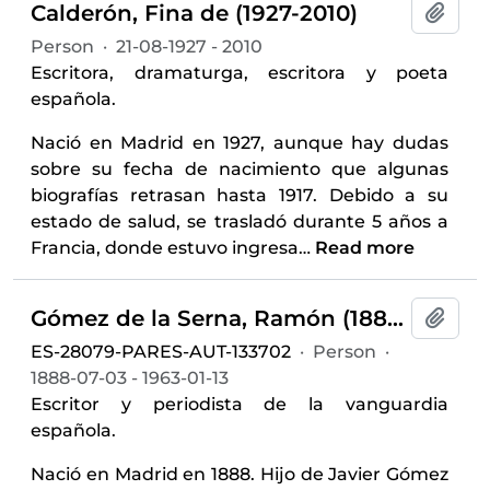
Calderón, Fina de (1927-2010)
Add t
Person
·
21-08-1927 - 2010
Escritora, dramaturga, escritora y poeta
española.
Nació en Madrid en 1927, aunque hay dudas
sobre su fecha de nacimiento que algunas
biografías retrasan hasta 1917. Debido a su
estado de salud, se trasladó durante 5 años a
Francia, donde estuvo ingresa
…
Read more
Gómez de la Serna, Ramón (1888-1963)
Add t
ES-28079-PARES-AUT-133702
·
Person
·
1888-07-03 - 1963-01-13
Escritor y periodista de la vanguardia
española.
Nació en Madrid en 1888. Hijo de Javier Gómez