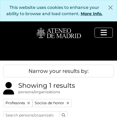
Skip to main content
This website uses cookies to enhance your
ability to browse and load content.
More Info.
Togg
Narrow your results by:
Showing 1 results
persons/organizations
Remove filter:
Remove filter:
Profesores
Socios de honor
Search