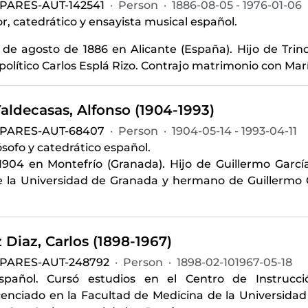
-PARES-AUT-142541
·
Person
·
1886-08-05 - 1976-01-06
, catedrático y ensayista musical español.
 de agosto de 1886 en Alicante (España). Hijo de Trin
político Carlos Esplá Rizo. Contrajo matrimonio con María
aldecasas, Alfonso (1904-1993)
-PARES-AUT-68407
·
Person
·
1904-05-14 - 1993-04-11
lósofo y catedrático español.
1904 en Montefrío (Granada). Hijo de Guillermo García
 la Universidad de Granada y hermano de Guillermo G
Diaz, Carlos (1898-1967)
-PARES-AUT-248792
·
Person
·
1898-02-101967-05-18
spañol. Cursó estudios en el Centro de Instrucci
cenciado en la Facultad de Medicina de la Universidad