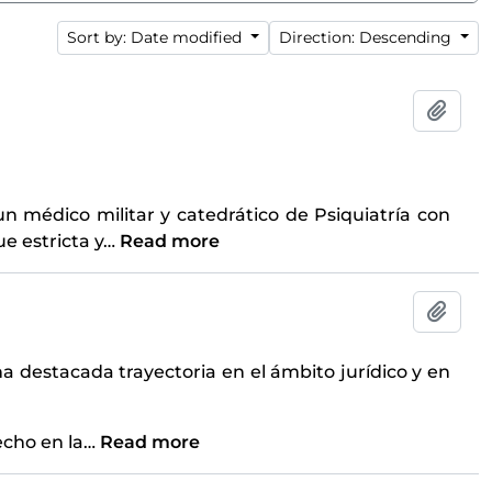
Sort by: Date modified
Direction: Descending
Add t
un médico militar y catedrático de Psiquiatría con
e estricta y
…
Read more
Add t
na destacada trayectoria en el ámbito jurídico y en
echo en la
…
Read more