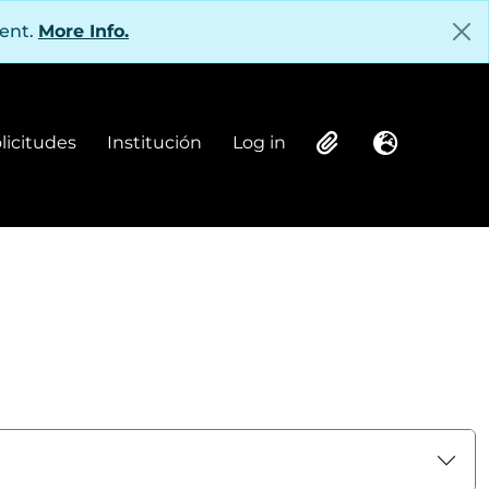
tent.
More Info.
olicitudes
Institución
Log in
Institución
Log in
Clipboard
Language