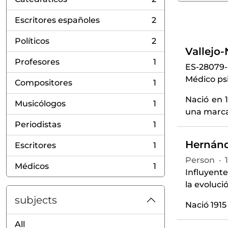
, 2 results
Escritores españoles
2
, 2 results
Políticos
2
, 2 results
Vallejo
Profesores
1
ES-28079
, 1 results
Médico psi
Compositores
1
, 1 results
Nació en 1
Musicólogos
1
, 1 results
una marcad
Periodistas
1
, 1 results
Hernánde
Escritores
1
, 1 results
Person
·
Médicos
1
, 1 results
Influyente
la evoluci
subjects
Nació 1915
All