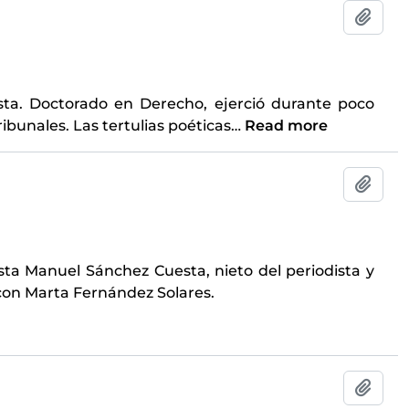
Add t
sta. Doctorado en Derecho, ejerció durante poco
ibunales. Las tertulias poéticas
…
Read more
Add t
sta Manuel Sánchez Cuesta, nieto del periodista y
con Marta Fernández Solares.
Add t