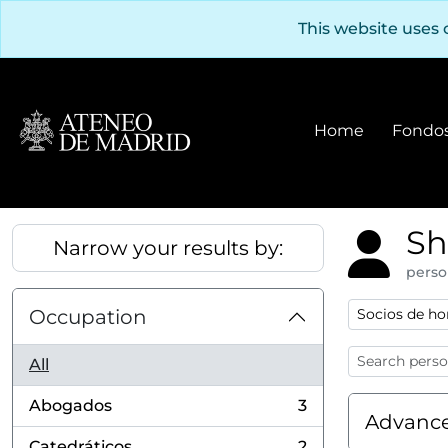
Skip to main content
This website uses 
Home
Fondos
Sh
Narrow your results by:
perso
Remove filter
Occupation
Socios de ho
All
Abogados
3
, 3 results
Advance
Catedráticos
2