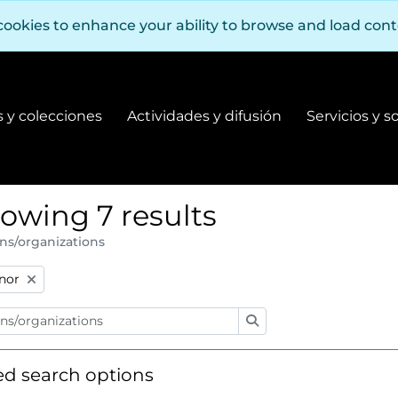
cookies to enhance your ability to browse and load con
 y colecciones
Actividades y difusión
Servicios y s
Fondos y colecciones
Actividades y difusión
owing 7 results
ns/organizations
:
nor
Search
d search options