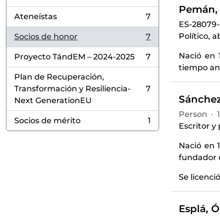
Pemán, 
Ateneístas
7
, 7 results
ES-28079
Político, 
Socios de honor
7
, 7 results
Nació en 
Proyecto TándEM – 2024-2025
7
, 7 results
tiempo ant
Plan de Recuperación,
Transformación y Resiliencia-
7
, 7 results
Sánchez
Next GenerationEU
Person
·
Socios de mérito
1
, 1 results
Escritor y
Nació en 
fundador 
Se licenci
Esplá, Ó