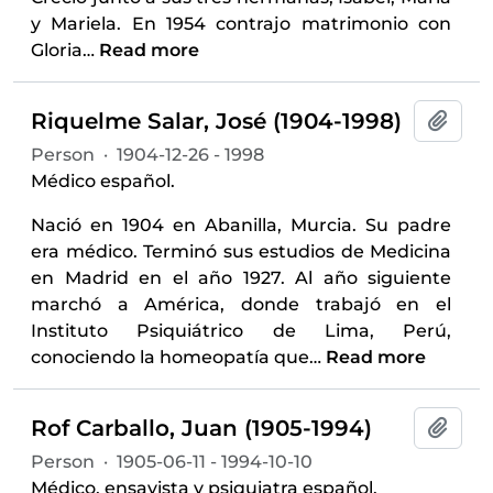
y Mariela. En 1954 contrajo matrimonio con
Gloria
…
Read more
Riquelme Salar, José (1904-1998)
Add t
Person
·
1904-12-26 - 1998
Médico español.
Nació en 1904 en Abanilla, Murcia. Su padre
era médico. Terminó sus estudios de Medicina
en Madrid en el año 1927. Al año siguiente
marchó a América, donde trabajó en el
Instituto Psiquiátrico de Lima, Perú,
conociendo la homeopatía que
…
Read more
Rof Carballo, Juan (1905-1994)
Add t
Person
·
1905-06-11 - 1994-10-10
Médico, ensayista y psiquiatra español.