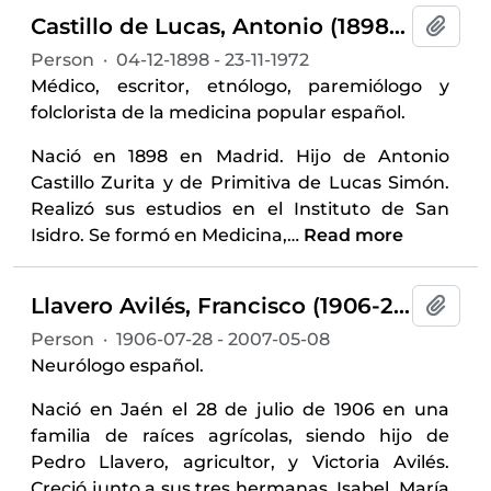
Castillo de Lucas, Antonio (1898-1972)
Add t
Person
·
04-12-1898 - 23-11-1972
Médico, escritor, etnólogo, paremiólogo y
folclorista de la medicina popular español.
Nació en 1898 en Madrid. Hijo de Antonio
Castillo Zurita y de Primitiva de Lucas Simón.
Realizó sus estudios en el Instituto de San
Isidro. Se formó en Medicina,
…
Read more
Llavero Avilés, Francisco (1906-2007)
Add t
Person
·
1906-07-28 - 2007-05-08
Neurólogo español.
Nació en Jaén el 28 de julio de 1906 en una
familia de raíces agrícolas, siendo hijo de
Pedro Llavero, agricultor, y Victoria Avilés.
Creció junto a sus tres hermanas, Isabel, María