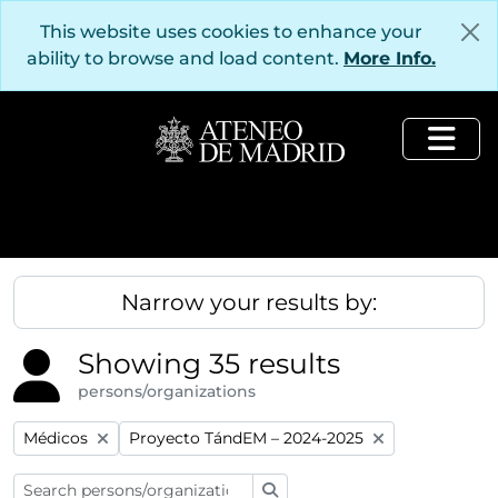
Skip to main content
This website uses cookies to enhance your
ability to browse and load content.
More Info.
Togg
Narrow your results by:
Showing 35 results
persons/organizations
Remove filter:
Remove filter:
Médicos
Proyecto TándEM – 2024-2025
Search