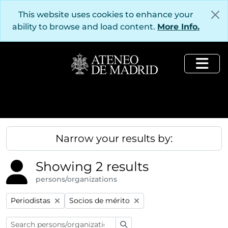
Skip to main content
This website uses cookies to enhance your
ability to browse and load content.
More Info.
Togg
Narrow your results by:
Showing 2 results
persons/organizations
Remove filter:
Remove filter:
Periodistas
Socios de mérito
Search