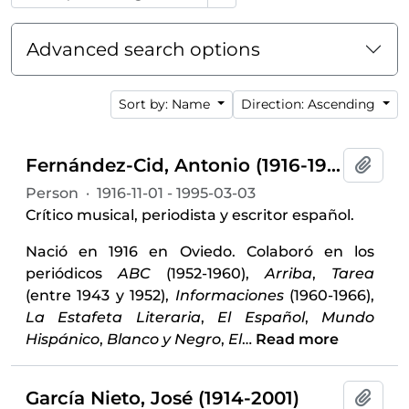
Advanced search options
Sort by: Name
Direction: Ascending
Fernández-Cid, Antonio (1916-1995)
Add t
Person
·
1916-11-01 - 1995-03-03
Crítico musical, periodista y escritor español.
Nació en 1916 en Oviedo. Colaboró en los
periódicos
ABC
(1952-1960),
Arriba
,
Tarea
(entre 1943 y 1952),
Informaciones
(1960-1966),
La Estafeta Literaria
,
El Español
,
Mundo
Hispánico
,
Blanco y Negro
,
El
…
Read more
García Nieto, José (1914-2001)
Add t