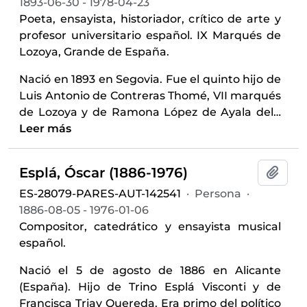
1893-06-30 - 1978-04-23
Poeta, ensayista, historiador, crítico de arte y
profesor universitario español. IX Marqués de
Lozoya, Grande de España.
Nació en 1893 en Segovia. Fue el quinto hijo de
Luis Antonio de Contreras Thomé, VII marqués
de Lozoya y de Ramona López de Ayala del
…
Leer más
Esplá, Óscar (1886-1976)
Añadi
ES-28079-PARES-AUT-142541
·
Persona
·
1886-08-05 - 1976-01-06
Compositor, catedrático y ensayista musical
español.
Nació el 5 de agosto de 1886 en Alicante
(España). Hijo de Trino Esplá Visconti y de
Francisca Triay Quereda. Era primo del político