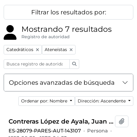
Filtrar los resultados por:
Mostrando 7 resultados
Registro de autoridad
Remove filter:
Remove filter:
Catedráticos
Ateneístas
Búsqueda
Opciones avanzadas de búsqueda
Ordenar por: Nombre
Dirección: Ascendente
Contreras López de Ayala, Juan de (1893-1978)
Añadi
ES-28079-PARES-AUT-143107
·
Persona
·