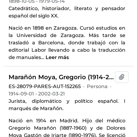
1898-10-05 - 1979-05-14
Catedrático, historiador, literato y pensador
español del siglo XX.
Nació en 1898 en Zaragoza. Cursó estudios en
la Universidad de Zaragoza. Más tarde se
trasladó a Barcelona, donde trabajó con la
editorial Labor llevando a cabo la traducción
de manuales
…
Leer más
Marañón Moya, Gregorio (1914-2002)
Añadi
ES-28079-PARES-AUT-152265
·
Persona
·
1914-09-01 - 2002-03-21
Jurista, diplomático y político español. I
marqués de Marañón.
Nació en 1914 en Madrid. Hijo del médico
Gregorio Marañón (1887-1960) y de Dolores
Moya Gastón de Iriarte (1890-1976). Se licenció