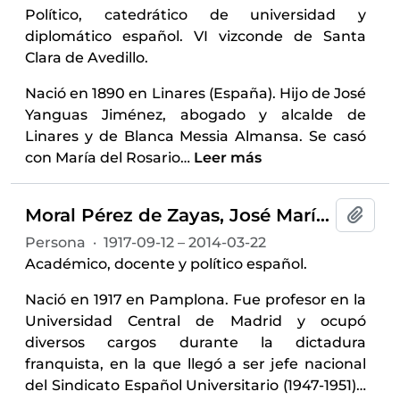
Político, catedrático de universidad y
diplomático español. VI vizconde de Santa
Clara de Avedillo.
Nació en 1890 en Linares (España). Hijo de José
Yanguas Jiménez, abogado y alcalde de
Linares y de Blanca Messia Almansa. Se casó
con María del Rosario
…
Leer más
Moral Pérez de Zayas, José María del (1917-2014)
Añadi
Persona
·
1917-09-12 – 2014-03-22
Académico, docente y político español.
Nació en 1917 en Pamplona. Fue profesor en la
Universidad Central de Madrid y ocupó
diversos cargos durante la dictadura
franquista, en la que llegó a ser jefe nacional
del Sindicato Español Universitario (1947-1951)
…