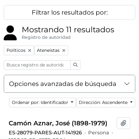
Filtrar los resultados por:
Mostrando 11 resultados
Registro de autoridad
Remove filter:
Remove filter:
Políticos
Ateneístas
Búsqueda
Opciones avanzadas de búsqueda
Ordenar por: Identificador
Dirección: Ascendente
Camón Aznar, José (1898-1979)
Añadi
ES-28079-PARES-AUT-141926
·
Persona
·