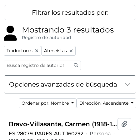
Filtrar los resultados por:
Mostrando 3 resultados
Registro de autoridad
Remove filter:
Remove filter:
Traductores
Ateneístas
Búsqueda
Opciones avanzadas de búsqueda
Ordenar por: Nombre
Dirección: Ascendente
Bravo-Villasante, Carmen (1918-1994)
Añadi
ES-28079-PARES-AUT-160292
·
Persona
·