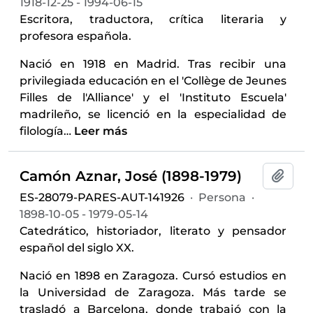
1918-12-25 - 1994-06-15
Escritora, traductora, crítica literaria y
profesora española.
Nació en 1918 en Madrid. Tras recibir una
privilegiada educación en el 'Collège de Jeunes
Filles de l'Alliance' y el 'Instituto Escuela'
madrileño, se licenció en la especialidad de
filología
…
Leer más
Camón Aznar, José (1898-1979)
Añadi
ES-28079-PARES-AUT-141926
·
Persona
·
1898-10-05 - 1979-05-14
Catedrático, historiador, literato y pensador
español del siglo XX.
Nació en 1898 en Zaragoza. Cursó estudios en
la Universidad de Zaragoza. Más tarde se
trasladó a Barcelona, donde trabajó con la