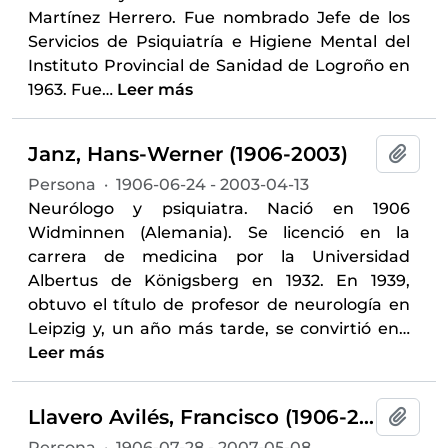
Martínez Herrero. Fue nombrado Jefe de los
Servicios de Psiquiatría e Higiene Mental del
Instituto Provincial de Sanidad de Logroño en
1963. Fue
…
Leer más
Janz, Hans-Werner (1906-2003)
Añadi
Persona
·
1906-06-24 - 2003-04-13
Neurólogo y psiquiatra. Nació en 1906
Widminnen (Alemania). Se licenció en la
carrera de medicina por la Universidad
Albertus de Königsberg en 1932. En 1939,
obtuvo el título de profesor de neurología en
Leipzig y, un año más tarde, se convirtió en
…
Leer más
Llavero Avilés, Francisco (1906-2007)
Añadi
Persona
·
1906-07-28 - 2007-05-08