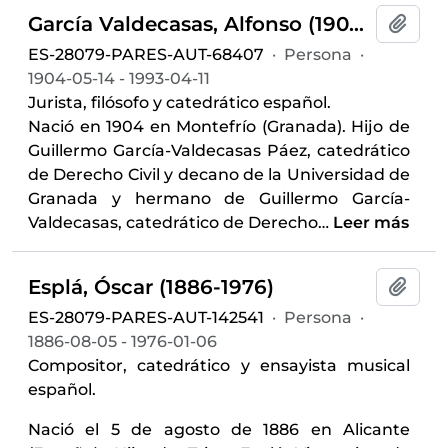
García Valdecasas, Alfonso (1904-1993)
Añadi
ES-28079-PARES-AUT-68407
·
Persona
·
1904-05-14 - 1993-04-11
Jurista, filósofo y catedrático español.
Nació en 1904 en Montefrío (Granada). Hijo de
Guillermo García-Valdecasas Páez, catedrático
de Derecho Civil y decano de la Universidad de
Granada y hermano de Guillermo García-
Valdecasas, catedrático de Derecho
…
Leer más
Esplá, Óscar (1886-1976)
Añadi
ES-28079-PARES-AUT-142541
·
Persona
·
1886-08-05 - 1976-01-06
Compositor, catedrático y ensayista musical
español.
Nació el 5 de agosto de 1886 en Alicante