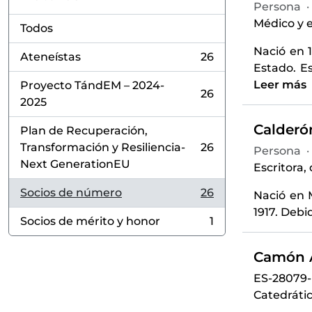
Persona
·
Médico y e
Todos
Nació en 
Ateneístas
26
, 26 resultados
Estado. E
Leer más
Proyecto TándEM – 2024-
26
, 26 resultados
2025
Calderón
Plan de Recuperación,
Transformación y Resiliencia-
26
Persona
·
, 26 resultados
Next GenerationEU
Escritora,
Socios de número
26
Nació en 
, 26 resultados
1917. Debi
Socios de mérito y honor
1
, 1 resultados
Camón A
ES-28079
Catedrátic