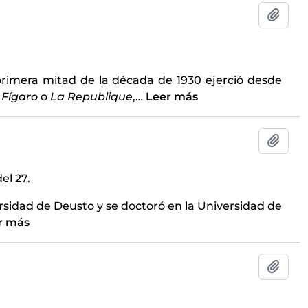
Añadi
primera mitad de la década de 1930 ejerció desde
 Fígaro
o
La Republique
,
…
Leer más
Añadi
el 27.
ersidad de Deusto y se doctoró en la Universidad de
r más
Añadi