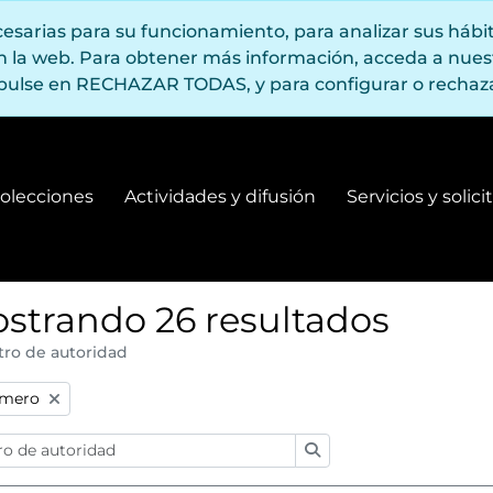
ecesarias para su funcionamiento, para analizar sus háb
en la web. Para obtener más información, acceda a nue
pulse en RECHAZAR TODAS, y para configurar o rechaza
olecciones
Actividades y difusión
Servicios y solic
Fondos y colecciones
Actividades y difusión
strando 26 resultados
tro de autoridad
:
úmero
Búsqueda