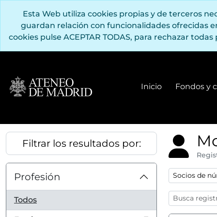
Saltar al contenido principal
Esta Web utiliza cookies propias y de terceros n
guardan relación con funcionalidades ofrecidas 
cookies pulse ACEPTAR TODAS, para rechazar todas 
Inicio
Fondos y c
Mo
Filtrar los resultados por:
Regis
Remove filter
Profesión
Socios de n
Todos