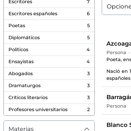
Escritores
7
, 7 resultados
Opcione
Escritores españoles
6
, 6 resultados
Poetas
5
, 5 resultados
Diplomáticos
5
, 5 resultados
Azcoaga
Políticos
4
Persona
·
, 4 resultados
Poeta, ensa
Ensayistas
4
, 4 resultados
Nació en 1
Abogados
3
, 3 resultados
españoles 
Dramaturgos
3
, 3 resultados
Barragá
Críticos literarios
3
, 3 resultados
Persona
Profesores universitarios
2
, 2 resultados
Blanco S
Materias