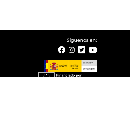
Síguenos en:
echos reservados.
ib
.