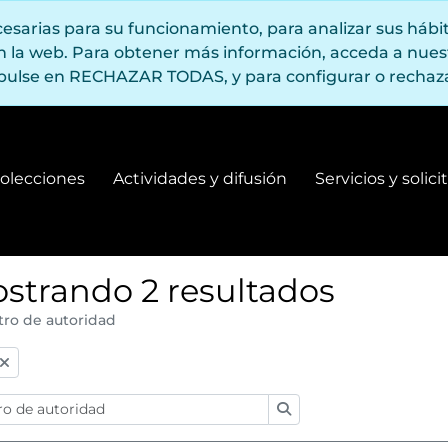
ecesarias para su funcionamiento, para analizar sus háb
en la web. Para obtener más información, acceda a nue
pulse en RECHAZAR TODAS, y para configurar o rechaza
olecciones
Actividades y difusión
Servicios y solic
Fondos y colecciones
Actividades y difusión
strando 2 resultados
tro de autoridad
:
Búsqueda