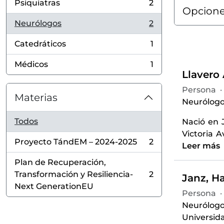
Psiquiatras
2
, 2 resultados
Opcione
Neurólogos
2
, 2 resultados
Catedráticos
1
, 1 resultados
Médicos
1
, 1 resultados
Llavero 
Persona
·
Materias
Neurólogo
Todos
Nació en J
Victoria A
Proyecto TándEM – 2024-2025
2
Leer más
, 2 resultados
Plan de Recuperación,
Transformación y Resiliencia-
2
Janz, H
, 2 resultados
Next GenerationEU
Persona
·
Neurólogo
Universida