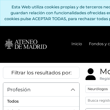
Saltar al contenido principal
Esta Web utiliza cookies propias y de terceros n
guardan relación con funcionalidades ofrecidas 
cookies pulse ACEPTAR TODAS, para rechazar todas 
Inicio
Fondos y c
Mo
Filtrar los resultados por:
Regis
Remove filter
Profesión
Neurólogos
Todos