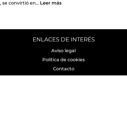
 se convirtió en
…
Leer más
ENLACES DE INTERÉS
Aviso legal
Política de cookies
Contacto
entífico, Literario y Artístico de Madrid. Todos los der
mplementado con software libre
AtoM
y potenciado por
DataL