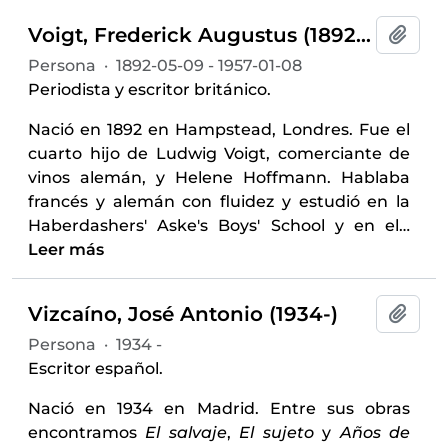
Voigt, Frederick Augustus (1892-1957)
Añadi
Persona
·
1892-05-09 - 1957-01-08
Periodista y escritor británico.
Nació en 1892 en Hampstead, Londres. Fue el
cuarto hijo de Ludwig Voigt, comerciante de
vinos alemán, y Helene Hoffmann. Hablaba
francés y alemán con fluidez y estudió en la
Haberdashers' Aske's Boys' School y en el
…
Leer más
Vizcaíno, José Antonio (1934-)
Añadi
Persona
·
1934 -
Escritor español.
Nació en 1934 en Madrid. Entre sus obras
encontramos
El salvaje
,
El sujeto
y
Años de