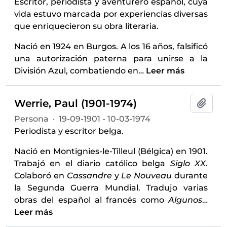
Escritor, periodista y aventurero español, cuya
vida estuvo marcada por experiencias diversas
que enriquecieron su obra literaria. ​
Nació en 1924 en Burgos. A los 16 años, falsificó
una autorización paterna para unirse a la
División Azul, combatiendo en
…
Leer más
Werrie, Paul (1901-1974)
Añadi
Persona
·
19-09-1901 - 10-03-1974
Periodista y escritor belga.
Nació en Montignies-le-Tilleul (Bélgica) en 1901.
Trabajó en el diario católico belga
Siglo XX
.
Colaboró en
Cassandre
y
Le Nouveau
durante
la Segunda Guerra Mundial. Tradujo varias
obras del español al francés como
Algunos
…
Leer más