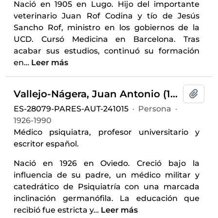
Nació en 1905 en Lugo. Hijo del importante
veterinario Juan Rof Codina y tío de Jesús
Sancho Rof, ministro en los gobiernos de la
UCD. Cursó Medicina en Barcelona. Tras
acabar sus estudios, continuó su formación
en
…
Leer más
Vallejo-Nágera, Juan Antonio (1926-1990)
Añadi
ES-28079-PARES-AUT-241015
·
Persona
·
1926-1990
Médico psiquiatra, profesor universitario y
escritor español.
Nació en 1926 en Oviedo. Creció bajo la
influencia de su padre, un médico militar y
catedrático de Psiquiatría con una marcada
inclinación germanófila. La educación que
recibió fue estricta y
…
Leer más