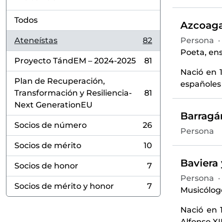
Todos
Azcoaga
Ateneístas
82
Persona
·
, 82 resultados
Poeta, ensa
Proyecto TándEM – 2024-2025
81
, 81 resultados
Nació en 1
Plan de Recuperación,
españoles 
Transformación y Resiliencia-
81
, 81 resultados
Next GenerationEU
Barragá
Socios de número
26
, 26 resultados
Persona
Socios de mérito
10
, 10 resultados
Baviera
Socios de honor
7
, 7 resultados
Persona
·
Socios de mérito y honor
7
Musicólogo
, 7 resultados
Nació en 
Alfonso XI