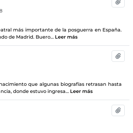
Añadi
8
eatral más importante de la posguerra en España.
ando de Madrid. Buero
…
Leer más
Añadi
nacimiento que algunas biografías retrasan hasta
rancia, donde estuvo ingresa
…
Leer más
Añadi