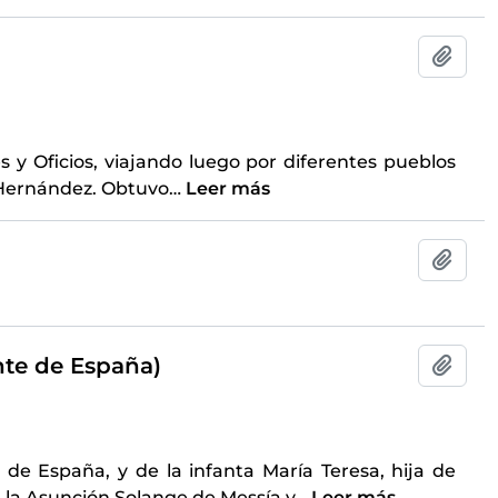
Añadi
s y Oficios, viajando luego por diferentes pueblos
l Hernández. Obtuvo
…
Leer más
Añadi
nte de España)
Añadi
de España, y de la infanta María Teresa, hija de
de la Asunción Solange de Messía y
…
Leer más