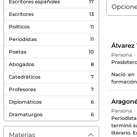
Escritores españoles
17
, 17 resultados
Opcione
Escritores
13
, 13 resultados
Políticos
11
, 11 resultados
Periodistas
11
, 11 resultados
Álvarez 
Poetas
10
Persona
·
, 10 resultados
Presbítero
Abogados
8
, 8 resultados
Nació en 
Catedráticos
7
, 7 resultados
formación 
Profesores
7
, 7 resultados
Aragoné
Diplomáticos
6
, 6 resultados
Persona
·
Dramaturgos
6
, 6 resultados
Periodist
terminó s
literario. 
Materias