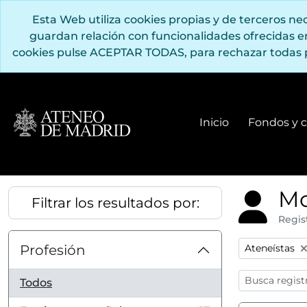
Saltar al contenido principal
Esta Web utiliza cookies propias y de terceros n
guardan relación con funcionalidades ofrecidas 
cookies pulse ACEPTAR TODAS, para rechazar todas 
Inicio
Fondos y c
Mo
Filtrar los resultados por:
Regis
Remove filter
Profesión
Ateneístas
Todos