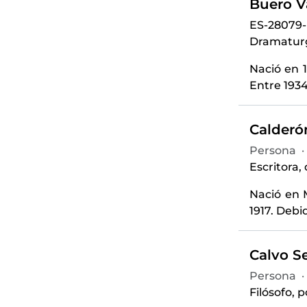
Buero Va
ES-28079
Dramaturgo
Nació en 
Entre 1934
Calderón
Persona
·
Escritora,
Nació en 
1917. Debi
Calvo Se
Persona
·
Filósofo, p