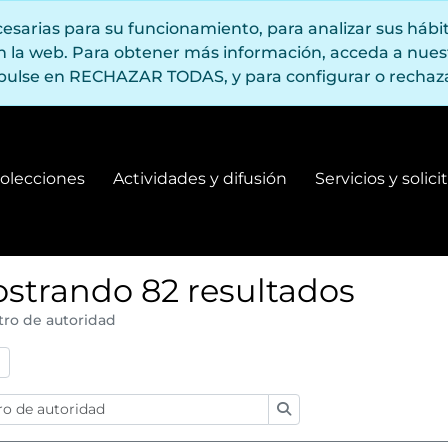
ecesarias para su funcionamiento, para analizar sus háb
en la web. Para obtener más información, acceda a nue
pulse en RECHAZAR TODAS, y para configurar o rechaza
olecciones
Actividades y difusión
Servicios y solic
Fondos y colecciones
Actividades y difusión
strando 82 resultados
tro de autoridad
:
Búsqueda