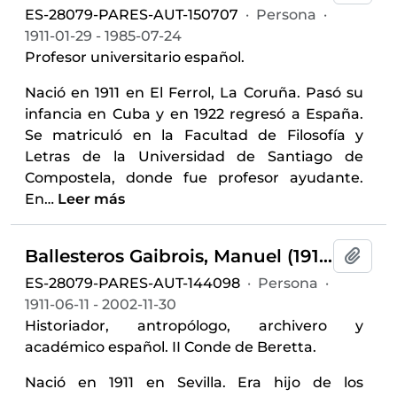
ES-28079-PARES-AUT-150707
·
Persona
·
1911-01-29 - 1985-07-24
Profesor universitario español.
Nació en 1911 en El Ferrol, La Coruña. Pasó su
infancia en Cuba y en 1922 regresó a España.
Se matriculó en la Facultad de Filosofía y
Letras de la Universidad de Santiago de
Compostela, donde fue profesor ayudante.
En
…
Leer más
Ballesteros Gaibrois, Manuel (1911-2002)
Añadi
ES-28079-PARES-AUT-144098
·
Persona
·
1911-06-11 - 2002-11-30
Historiador, antropólogo, archivero y
académico español. II Conde de Beretta.
Nació en 1911 en Sevilla. Era hijo de los