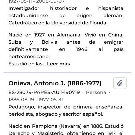
1927-05-11 - 2008-09-07
Investigador, historiador e hispanista
estadounidense de origen alemán.
Catedrático en la Universidad de Florida.
Nació en 1927 en Alemania. Vivió en China,
Suiza y Bolivia antes de emigrar
definitivamente en 1946 al país
norteamericano.
Estudió en las
…
Leer más
Onieva, Antonio J. (1886-1977)
Añadi
ES-28079-PARES-AUT-190719
·
Persona
·
1886-08-19 - 1977-05-31
Pedagogo, inspector de primera enseñanza,
periodista, abogado y escritor español.
Nació en Pamplona (Navarra) en 1886. Estudió
Derecho y Magisterio, obteniendo en 1914 el