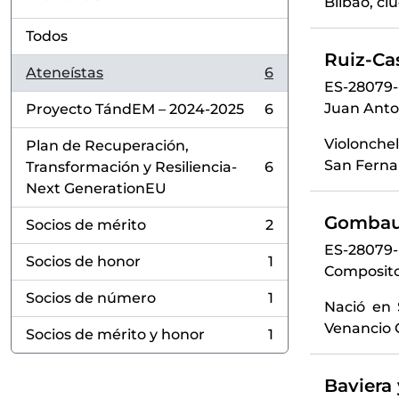
Bilbao, ci
Todos
Ruiz-Ca
Ateneístas
6
, 6 resultados
ES-28079-
Juan Anto
Proyecto TándEM – 2024-2025
6
, 6 resultados
Violonchel
Plan de Recuperación,
San Ferna
Transformación y Resiliencia-
6
, 6 resultados
Next GenerationEU
Gombau,
Socios de mérito
2
, 2 resultados
ES-28079
Socios de honor
1
, 1 resultados
Compositor
Socios de número
1
Nació en 
, 1 resultados
Venancio 
Socios de mérito y honor
1
, 1 resultados
Baviera