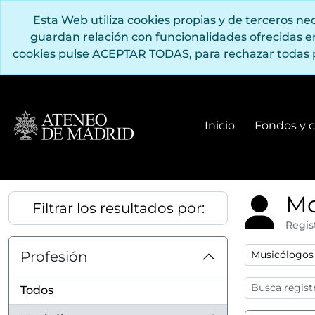
Saltar al contenido principal
Esta Web utiliza cookies propias y de terceros n
guardan relación con funcionalidades ofrecidas 
cookies pulse ACEPTAR TODAS, para rechazar todas 
Inicio
Fondos y c
Mo
Filtrar los resultados por:
Regis
Remove filter
Profesión
Musicólogos
Todos