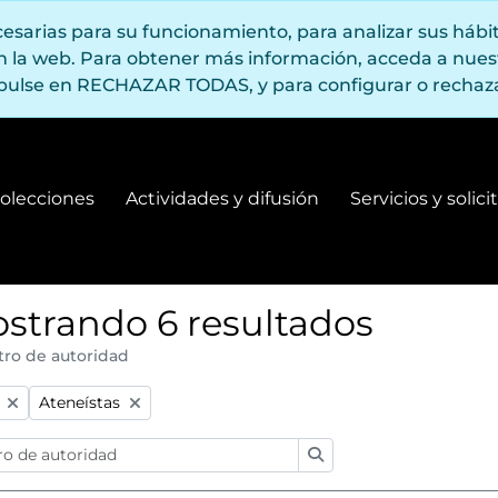
ecesarias para su funcionamiento, para analizar sus háb
en la web. Para obtener más información, acceda a nue
pulse en RECHAZAR TODAS, y para configurar o rechaza
olecciones
Actividades y difusión
Servicios y solic
Fondos y colecciones
Actividades y difusión
strando 6 resultados
tro de autoridad
:
Remove filter:
Ateneístas
Búsqueda