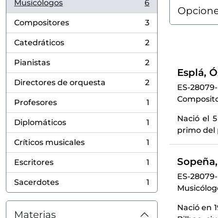
Musicólogos
6
, 6 resultados
Opcione
Compositores
3
, 3 resultados
Catedráticos
2
, 2 resultados
Pianistas
2
, 2 resultados
Esplá, Ó
Directores de orquesta
2
ES-28079
, 2 resultados
Compositor
Profesores
1
, 1 resultados
Nació el 5
Diplomáticos
1
, 1 resultados
primo del 
Críticos musicales
1
, 1 resultados
Sopeña, 
Escritores
1
, 1 resultados
ES-28079
Sacerdotes
1
, 1 resultados
Musicólogo
Nació en 1
Materias