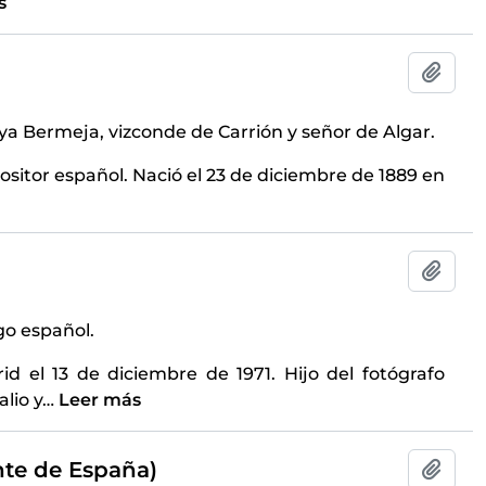
s
Añadi
a Bermeja, vizconde de Carrión y señor de Algar.
ositor español. Nació el 23 de diciembre de 1889 en
Añadi
go español.
d el 13 de diciembre de 1971. Hijo del fotógrafo
lio y
…
Leer más
nte de España)
Añadi