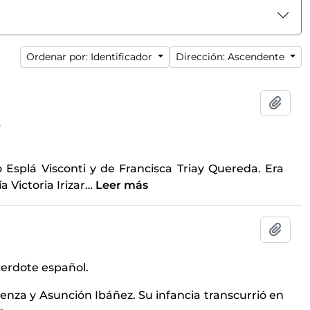
Ordenar por: Identificador
Dirección: Ascendente
Añadi
6
o Esplá Visconti y de Francisca Triay Quereda. Era
 Victoria Irizar
…
Leer más
Añadi
cerdote español.
ienza y Asunción Ibáñez. Su infancia transcurrió en