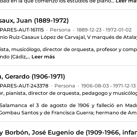
udad en la que comenzó los estudios de piano
…
Leer má
saux, Juan (1889-1972)
PARES-AUT-161115
·
Persona
·
1889-12-23 - 1972-01-02
nio Ruiz-Casaux López de Carvajal, V marqués de Atalay
ista, musicólogo, director de orquesta, profesor y comp
ndo (Cádiz,
…
Leer más
 Gerardo (1906-1971)
-PARES-AUT-243378
·
Persona
·
1906-08-03 - 1971-12-13
, pianista, director de orquesta, pedagogo y musicólo
Salamanca el 3 de agosto de 1906 y falleció en Madri
Gombau Santos y de Francisca Guerra; hermano de Ama
 y Borbón, José Eugenio de (1909-1966, infa