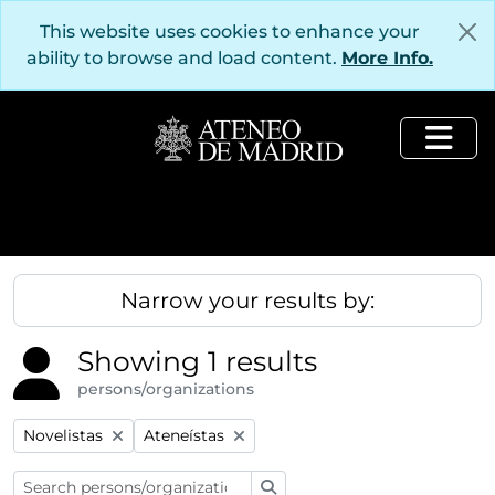
Skip to main content
This website uses cookies to enhance your
ability to browse and load content.
More Info.
Togg
Narrow your results by:
Showing 1 results
persons/organizations
Remove filter:
Remove filter:
Novelistas
Ateneístas
Search