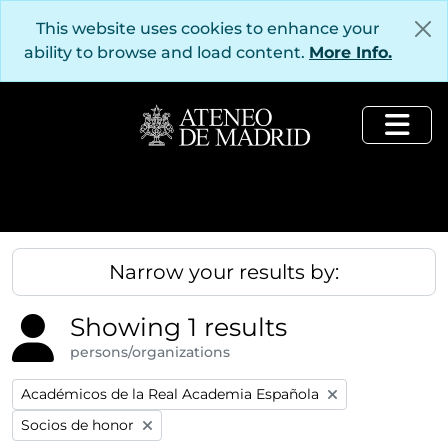
Skip to main content
This website uses cookies to enhance your
ability to browse and load content.
More Info.
Togg
Narrow your results by:
Showing 1 results
persons/organizations
Remove filter:
Académicos de la Real Academia Española
Remove filter:
Socios de honor