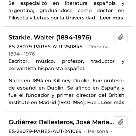
Se especializó en literatura española y
argentina, graduándose como doctor en
Filosofía y Letras por la Universidad
…
Leer más
Starkie, Walter (1894-1976)
Añadi
ES-28079-PARES-AUT-250845
·
Persona
·
1894 - 1976
Escritor, músico, profesor, traductor y
cervantista hispanista español.
Nació en 1894 en Killiney, Dublín. Fue profesor
de español en Dublín. Se afincó en España y
fue el fundador y primer director del British
Institute en Madrid (1940-1954). Fue
…
Leer más
Gutiérrez Ballesteros, José María (1893-1989)
Añadi
ES-28079-PARES-AUT-241069
·
Persona
·