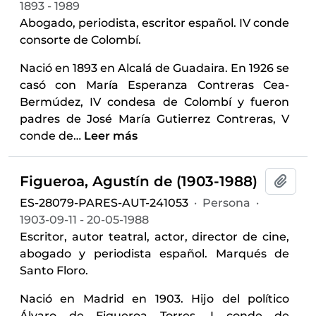
1893 - 1989
Abogado, periodista, escritor español. IV conde
consorte de Colombí.
Nació en 1893 en Alcalá de Guadaira. En 1926 se
casó con María Esperanza Contreras Cea-
Bermúdez, IV condesa de Colombí y fueron
padres de José María Gutierrez Contreras, V
conde de
…
Leer más
Figueroa, Agustín de (1903-1988)
Añadi
ES-28079-PARES-AUT-241053
·
Persona
·
1903-09-11 - 20-05-1988
Escritor, autor teatral, actor, director de cine,
abogado y periodista español. Marqués de
Santo Floro.
Nació en Madrid en 1903. Hijo del político
Álvaro de Figueroa Torres, I conde de