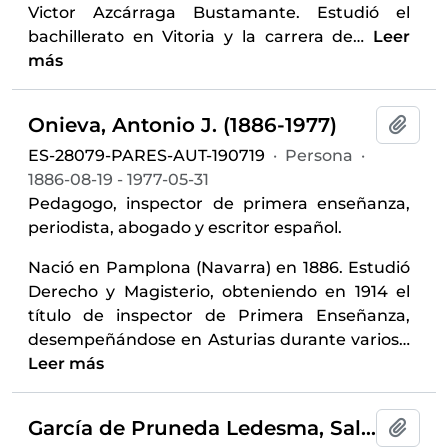
Victor Azcárraga Bustamante. Estudió el
bachillerato en Vitoria y la carrera de
…
Leer
más
Onieva, Antonio J. (1886-1977)
Añadi
ES-28079-PARES-AUT-190719
·
Persona
·
1886-08-19 - 1977-05-31
Pedagogo, inspector de primera enseñanza,
periodista, abogado y escritor español.
Nació en Pamplona (Navarra) en 1886. Estudió
Derecho y Magisterio, obteniendo en 1914 el
título de inspector de Primera Enseñanza,
desempeñándose en Asturias durante varios
…
Leer más
García de Pruneda Ledesma, Salvador (1912-1996)
Añadi