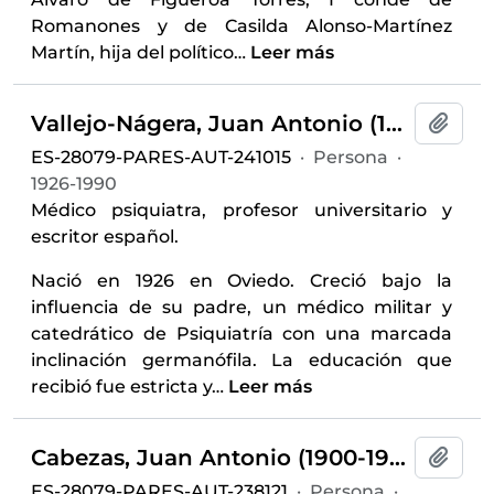
Romanones y de Casilda Alonso-Martínez
Martín, hija del político
…
Leer más
Vallejo-Nágera, Juan Antonio (1926-1990)
Añadi
ES-28079-PARES-AUT-241015
·
Persona
·
1926-1990
Médico psiquiatra, profesor universitario y
escritor español.
Nació en 1926 en Oviedo. Creció bajo la
influencia de su padre, un médico militar y
catedrático de Psiquiatría con una marcada
inclinación germanófila. La educación que
recibió fue estricta y
…
Leer más
Cabezas, Juan Antonio (1900-1993)
Añadi
ES-28079-PARES-AUT-238121
·
Persona
·