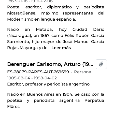
1867-01-18 - 1916-02-06
Poeta, escritor, diplomático y periodista
nicaragüense, máximo representante del
Modernismo en lengua española.
Nació en Metapa, hoy Ciudad Darío
(Nicaragua), en 1867 como Félix Rubén García
Sarmiento, hijo mayor de José Manuel García
Rojas Mayorga y de
…
Leer más
Berenguer Carisomo, Arturo (1905-1998)
Añadi
ES-28079-PARES-AUT-269699
·
Persona
·
1905-08-04 - 1998-04-02
Escritor, profesor y periodista argentino.
Nació en Buenos Aires en 1904. Se casó con la
poetisa y periodista argentina Perpétua
Flôres.