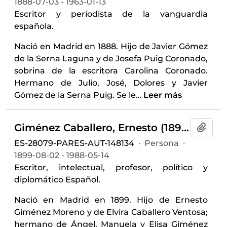
1888-07-03 - 1963-01-13
Escritor y periodista de la vanguardia
española.
Nació en Madrid en 1888. Hijo de Javier Gómez
de la Serna Laguna y de Josefa Puig Coronado,
sobrina de la escritora Carolina Coronado.
Hermano de Julio, José, Dolores y Javier
Gómez de la Serna Puig. Se le
…
Leer más
Giménez Caballero, Ernesto (1899-1988)
Añadi
ES-28079-PARES-AUT-148134
·
Persona
·
1899-08-02 - 1988-05-14
Escritor, intelectual, profesor, político y
diplomático Español.
Nació en Madrid en 1899. Hijo de Ernesto
Giménez Moreno y de Elvira Caballero Ventosa;
hermano de Ángel, Manuela y Elisa Giménez