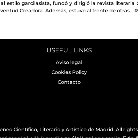
l estilo garcilasista, fundó y dirigió la revista literaria
Juventud Creadora. Además, estuvo al frente de otras
…
R
USEFUL LINKS
Aviso legal
Cookies Policy
Contacto
neo Científico, Literario y Artístico de Madrid. All right
mplemented with free software
AtoM
and powered by
DataLi