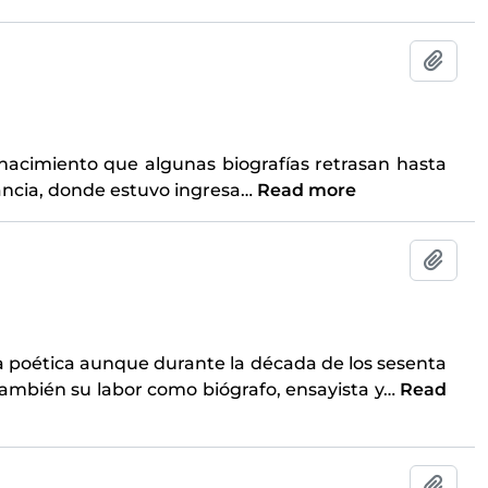
Add t
nacimiento que algunas biografías retrasan hasta
rancia, donde estuvo ingresa
…
Read more
Add t
a poética aunque durante la década de los sesenta
ambién su labor como biógrafo, ensayista y
…
Read
Add t