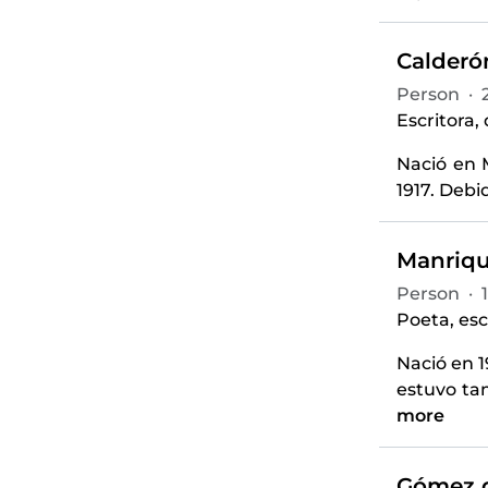
Calderón
Person
·
Escritora,
Nació en 
1917. Debi
Manriqu
Person
·
Poeta, esc
Nació en 
estuvo ta
more
Gómez d