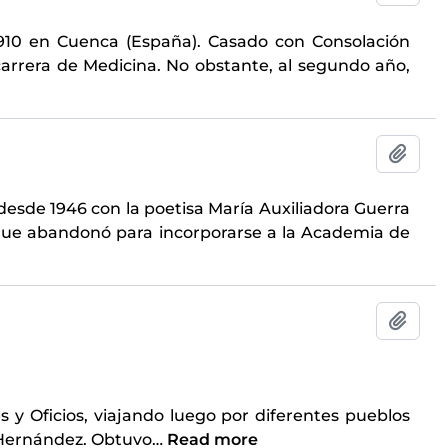
1910 en Cuenca (España). Casado con Consolación
 carrera de Medicina. No obstante, al segundo año,
Add t
 desde 1946 con la poetisa María Auxiliadora Guerra
s, que abandonó para incorporarse a la Academia de
Add t
s y Oficios, viajando luego por diferentes pueblos
l Hernández. Obtuvo
…
Read more