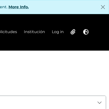
tent.
More Info.
olicitudes
Institución
Log in
Institución
Log in
Clipboard
Language