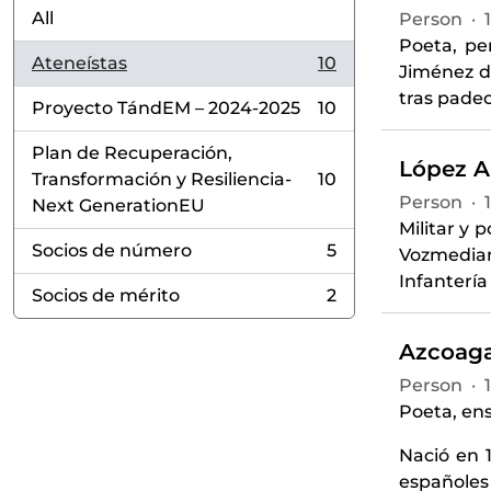
All
Person
·
Poeta, pe
Ateneístas
10
Jiménez de
, 10 results
tras pade
Proyecto TándEM – 2024-2025
10
, 10 results
Plan de Recuperación,
López A
Transformación y Resiliencia-
10
, 10 results
Person
·
Next GenerationEU
Militar y 
Socios de número
5
Vozmediano
, 5 results
Infantería
Socios de mérito
2
, 2 results
Azcoaga
Person
·
Poeta, ensa
Nació en 1
españoles 