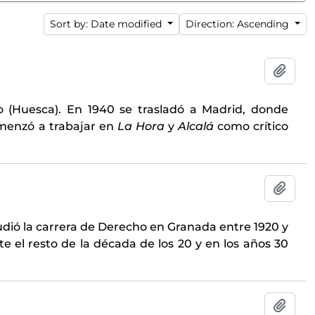
Sort by: Date modified
Direction: Ascending
Add t
go (Huesca). En 1940 se trasladó a Madrid, donde
omenzó a trabajar en
La Hora
y
Alcalá
como crítico
Add t
tudió la carrera de Derecho en Granada entre 1920 y
te el resto de la década de los 20 y en los años 30
Add t