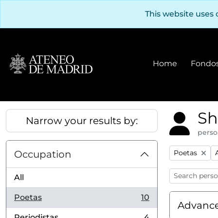
Skip to main content
This website uses 
Home
Fondos
Sh
Narrow your results by:
perso
Remove filter
R
Occupation
Poetas
All
Poetas
10
, 10 results
Advance
Periodistas
4