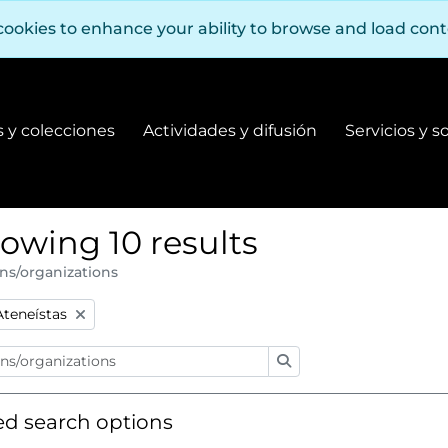
cookies to enhance your ability to browse and load con
 y colecciones
Actividades y difusión
Servicios y s
Fondos y colecciones
Actividades y difusión
owing 10 results
ns/organizations
:
emove filter:
Ateneístas
Search
d search options