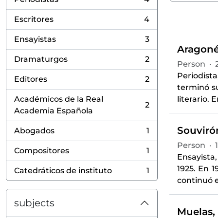
, 4 results
Escritores
4
, 4 results
Ensayistas
3
, 3 results
Aragoné
Dramaturgos
2
Person
·
, 2 results
Periodist
Editores
2
, 2 results
terminó s
Académicos de la Real
literario. 
2
, 2 results
Academia Española
Souvirón
Abogados
1
, 1 results
Person
·
Compositores
1
, 1 results
Ensayista,
1925. En 
Catedráticos de instituto
1
, 1 results
continuó 
subjects
Muelas,