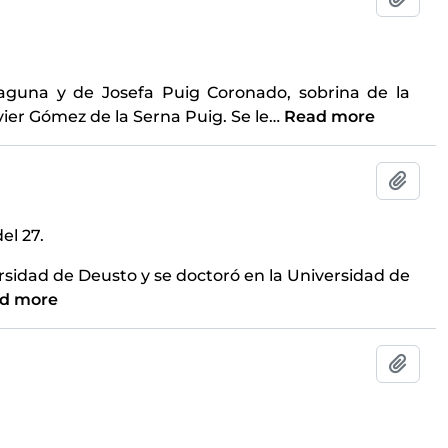
aguna y de Josefa Puig Coronado, sobrina de la
vier Gómez de la Serna Puig. Se le
…
Read more
Add t
el 27.
ersidad de Deusto y se doctoró en la Universidad de
d more
Add t