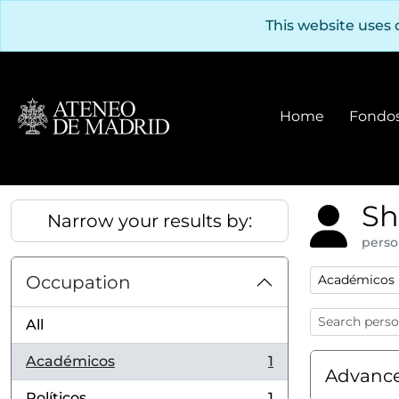
Skip to main content
This website uses 
Home
Fondos
Sh
Narrow your results by:
perso
Remove filter
Occupation
Académicos
All
Académicos
1
, 1 results
Advance
Políticos
1