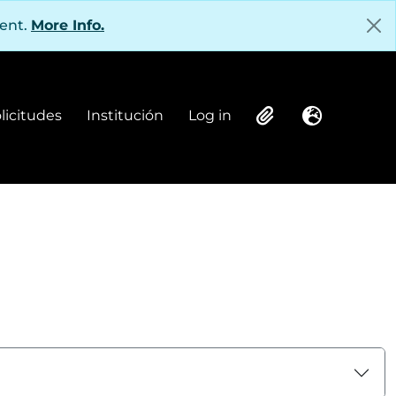
tent.
More Info.
olicitudes
Institución
Log in
Institución
Log in
Clipboard
Language