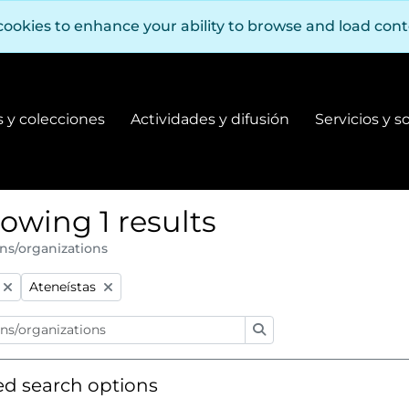
cookies to enhance your ability to browse and load con
 y colecciones
Actividades y difusión
Servicios y s
Fondos y colecciones
Actividades y difusión
owing 1 results
ns/organizations
:
Remove filter:
Ateneístas
Search
d search options