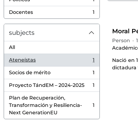
, 1 results
Docentes
1
, 1 results
Moral Pé
subjects
Person
·
All
Académico,
Ateneístas
1
Nació en 
, 1 results
dictadura 
Socios de mérito
1
, 1 results
Proyecto TándEM – 2024-2025
1
, 1 results
Plan de Recuperación,
Transformación y Resiliencia-
1
, 1 results
Next GenerationEU