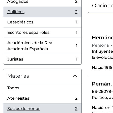
Abogados
2
, 2 resultados
Opcione
Políticos
2
, 2 resultados
Catedráticos
1
, 1 resultados
Escritores españoles
1
, 1 resultados
Hernánde
Académicos de la Real
Persona
·
1
, 1 resultados
Academia Española
Influyente
la evoluci
Juristas
1
, 1 resultados
Nació 1915
Materias
Pemán, 
Todos
ES-28079
Político, 
Ateneístas
2
, 2 resultados
Nació en 
Socios de honor
2
, 2 resultados