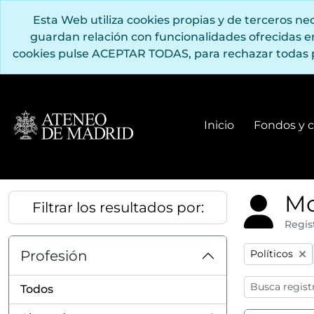
Saltar al contenido principal
Esta Web utiliza cookies propias y de terceros n
guardan relación con funcionalidades ofrecidas 
cookies pulse ACEPTAR TODAS, para rechazar todas 
Inicio
Fondos y c
Mo
Filtrar los resultados por:
Regis
Remove filter
Profesión
Políticos
Todos