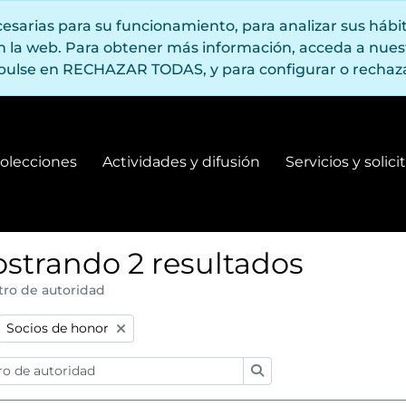
ecesarias para su funcionamiento, para analizar sus háb
en la web. Para obtener más información, acceda a nue
pulse en RECHAZAR TODAS, y para configurar o rechaza
olecciones
Actividades y difusión
Servicios y solic
Fondos y colecciones
Actividades y difusión
strando 2 resultados
tro de autoridad
:
Remove filter:
Socios de honor
Búsqueda