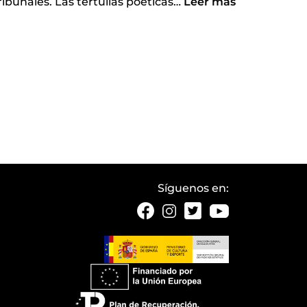
ibunales. Las tertulias poéticas
…
Leer más
Síguenos en: