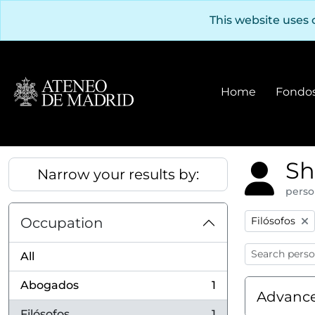
Skip to main content
This website uses 
Home
Fondos
Sh
Narrow your results by:
perso
Remove filter
Occupation
Filósofos
All
Abogados
1
, 1 results
Advance
Filósofos
1