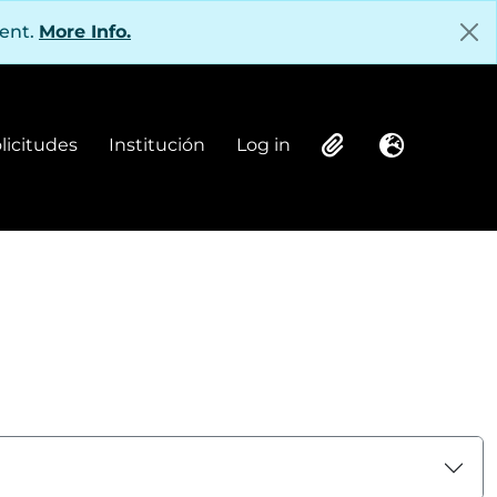
tent.
More Info.
olicitudes
Institución
Log in
Institución
Log in
Clipboard
Language