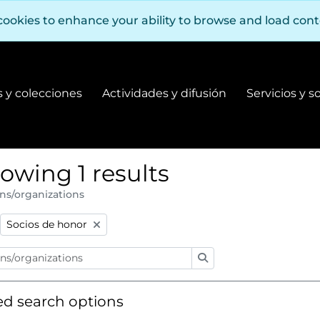
cookies to enhance your ability to browse and load con
 y colecciones
Actividades y difusión
Servicios y s
Fondos y colecciones
Actividades y difusión
owing 1 results
ns/organizations
:
Remove filter:
Socios de honor
Search
d search options