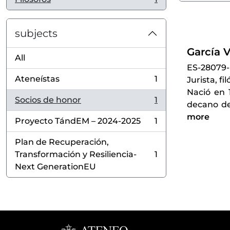
, 1 results
subjects
García V
All
ES-28079
Ateneístas
1
Jurista, fi
, 1 results
Nació en 
Socios de honor
1
decano de
, 1 results
more
Proyecto TándEM – 2024-2025
1
, 1 results
Plan de Recuperación,
Transformación y Resiliencia-
1
, 1 results
Next GenerationEU