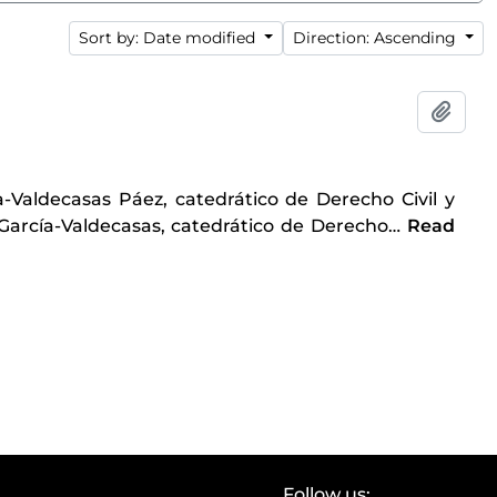
Sort by: Date modified
Direction: Ascending
Add t
-Valdecasas Páez, catedrático de Derecho Civil y
arcía-Valdecasas, catedrático de Derecho
…
Read
Follow us: