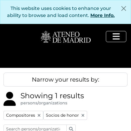
Skip to main content
This website uses cookies to enhance your
ability to browse and load content.
More Info.
Togg
Narrow your results by:
Showing 1 results
persons/organizations
Remove filter:
Remove filter:
Compositores
Socios de honor
Search