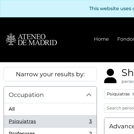
Skip to main content
This website uses 
Home
Fondos
Sh
Narrow your results by:
perso
Remove filter
Occupation
Psiquiatras
All
Psiquiatras
3
, 3 results
Advance
Profesores
2