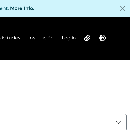
tent.
More Info.
olicitudes
Institución
Log in
Institución
Log in
Clipboard
Language