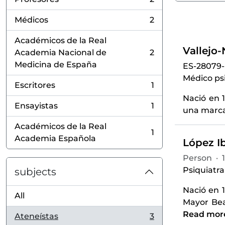
, 2 results
Médicos
2
, 2 results
Académicos de la Real
Vallejo
Academia Nacional de
2
, 2 results
Medicina de España
ES-28079
Médico psi
Escritores
1
, 1 results
Nació en 1
Ensayistas
1
una marcad
, 1 results
Académicos de la Real
1
, 1 results
Academia Española
López Ib
Person
·
Psiquiatra
subjects
Nació en 
All
Mayor Bea
Read mor
Ateneístas
3
, 3 results