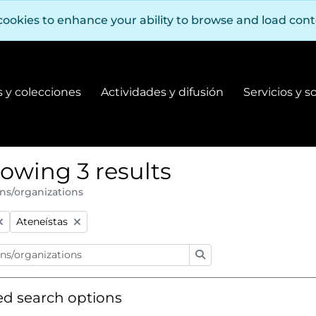
cookies to enhance your ability to browse and load con
 y colecciones
Actividades y difusión
Servicios y s
Fondos y colecciones
Actividades y difusión
owing 3 results
ns/organizations
:
Remove filter:
Ateneístas
Search
d search options