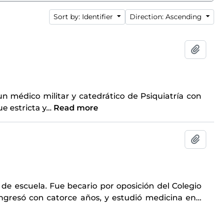
Sort by: Identifier
Direction: Ascending
Add t
un médico militar y catedrático de Psiquiatría con
e estricta y
…
Read more
Add t
de escuela. Fue becario por oposición del Colegio
ingresó con catorce años, y estudió medicina en
…