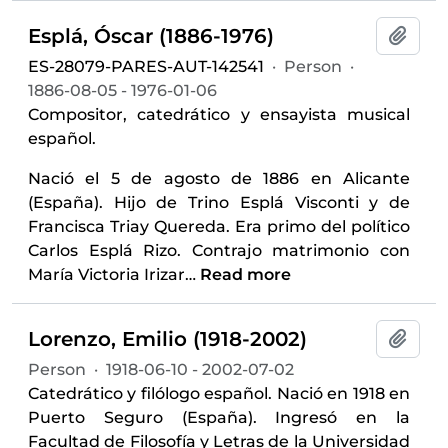
Esplá, Óscar (1886-1976)
Add t
ES-28079-PARES-AUT-142541
·
Person
·
1886-08-05 - 1976-01-06
Compositor, catedrático y ensayista musical
español.
Nació el 5 de agosto de 1886 en Alicante
(España). Hijo de Trino Esplá Visconti y de
Francisca Triay Quereda. Era primo del político
Carlos Esplá Rizo. Contrajo matrimonio con
María Victoria Irizar
…
Read more
Lorenzo, Emilio (1918-2002)
Add t
Person
·
1918-06-10 - 2002-07-02
Catedrático y filólogo español. Nació en 1918 en
Puerto Seguro (España). Ingresó en la
Facultad de Filosofía y Letras de la Universidad