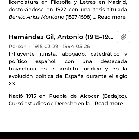
licenciatura en Filosofía y Letras en Madrid,
doctorándose en 1922 con una tesis titulada
Benito Arias Montano
(1527-1598).
…
Read more
Hernández Gil, Antonio (1915-1994)
Add t
Person
·
1915-03-29 - 1994-05-26
Influyente jurista, abogado, catedrático y
político español, con una destacada
trayectoria en el ámbito jurídico y en la
evolución política de España durante el siglo
XX.
Nació 1915 en Puebla de Alcocer (Badajoz).
Cursó estudios de Derecho en la
…
Read more