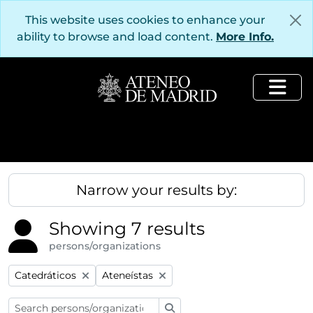
Skip to main content
This website uses cookies to enhance your
ability to browse and load content.
More Info.
Togg
Narrow your results by:
Showing 7 results
persons/organizations
Remove filter:
Remove filter:
Catedráticos
Ateneístas
Search