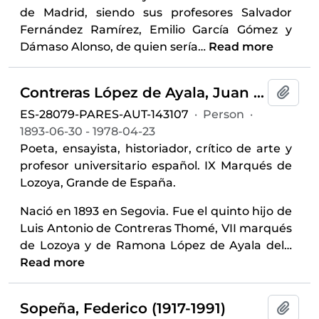
de Madrid, siendo sus profesores Salvador
Fernández Ramírez, Emilio García Gómez y
Dámaso Alonso, de quien sería
…
Read more
Contreras López de Ayala, Juan de (1893-1978)
Add t
ES-28079-PARES-AUT-143107
·
Person
·
1893-06-30 - 1978-04-23
Poeta, ensayista, historiador, crítico de arte y
profesor universitario español. IX Marqués de
Lozoya, Grande de España.
Nació en 1893 en Segovia. Fue el quinto hijo de
Luis Antonio de Contreras Thomé, VII marqués
de Lozoya y de Ramona López de Ayala del
…
Read more
Sopeña, Federico (1917-1991)
Add t