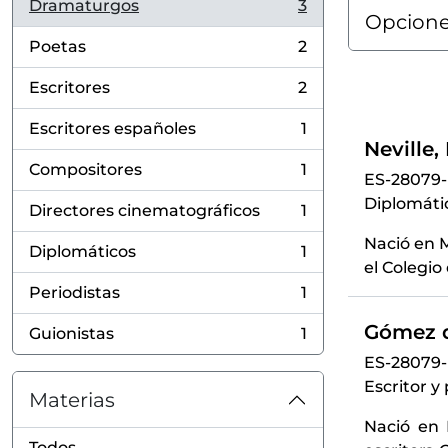
Dramaturgos
3
, 3 resultados
Opcione
Poetas
2
, 2 resultados
Escritores
2
, 2 resultados
Escritores españoles
1
, 1 resultados
Neville,
Compositores
1
ES-28079
, 1 resultados
Diplomátic
Directores cinematográficos
1
, 1 resultados
Nació en M
Diplomáticos
1
, 1 resultados
el Colegio 
Periodistas
1
, 1 resultados
Gómez d
Guionistas
1
, 1 resultados
ES-28079
Escritor y
Materias
Nació en 
Todos