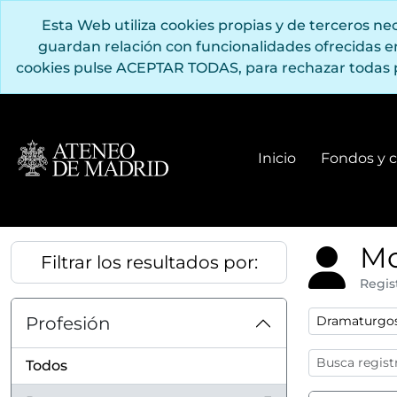
Saltar al contenido principal
Esta Web utiliza cookies propias y de terceros n
guardan relación con funcionalidades ofrecidas 
cookies pulse ACEPTAR TODAS, para rechazar todas 
Inicio
Fondos y c
Mo
Filtrar los resultados por:
Regis
Remove filter
Profesión
Dramaturgo
Todos