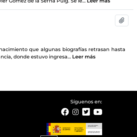
vier Gómez de la Serna Puig. Se le
…
Leer más
Añadi
nacimiento que algunas biografías retrasan hasta
rancia, donde estuvo ingresa
…
Leer más
Síguenos en: