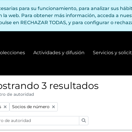
ecesarias para su funcionamiento, para analizar sus háb
en la web. Para obtener más información, acceda a nue
pulse en RECHAZAR TODAS, y para configurar o rechaza
olecciones
Actividades y difusión
Servicios y solic
Fondos y colecciones
Actividades y difusión
strando 3 resultados
tro de autoridad
:
Remove filter:
s
Socios de número
Búsqueda