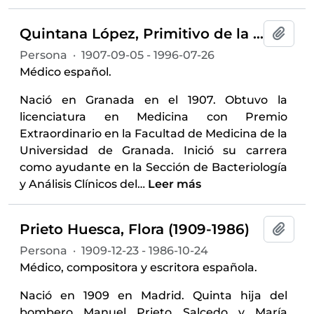
Quintana López, Primitivo de la (1907-1996)
Añadi
Persona
·
1907-09-05 - 1996-07-26
Médico español.
Nació en Granada en el 1907. Obtuvo la
licenciatura en Medicina con Premio
Extraordinario en la Facultad de Medicina de la
Universidad de Granada. Inició su carrera
como ayudante en la Sección de Bacteriología
y Análisis Clínicos del
…
Leer más
Prieto Huesca, Flora‏ ‎(1909-1986)
Añadi
Persona
·
1909-12-23 - 1986-10-24
Médico, compositora y escritora española.
Nació en 1909 en Madrid. Quinta hija del
bombero Manuel Prieto Salcedo y María