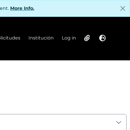
tent.
More Info.
olicitudes
Institución
Log in
Institución
Log in
Clipboard
Language