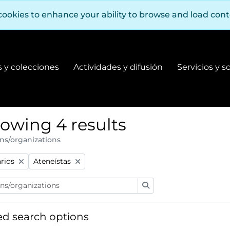
cookies to enhance your ability to browse and load con
 y colecciones
Actividades y difusión
Servicios y s
Fondos y colecciones
Actividades y difusión
owing 4 results
ns/organizations
:
Remove filter:
arios
Ateneístas
Search
d search options