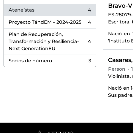
Bravo-Vi
Ateneístas
4
, 4 results
ES-28079
Escritora, 
Proyecto TándEM – 2024-2025
4
, 4 results
Nació en 1
Plan de Recuperación,
'Instituto 
Transformación y Resiliencia-
4
, 4 results
Next GenerationEU
Casares,
Socios de número
3
, 3 results
Person
·
Violinista,
Nació en 
Sus padres