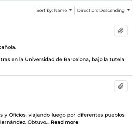
Sort by: Name
Direction: Descending
Add t
spañola.
tras en la Universidad de Barcelona, bajo la tutela
Add t
s y Oficios, viajando luego por diferentes pueblos
l Hernández. Obtuvo
…
Read more