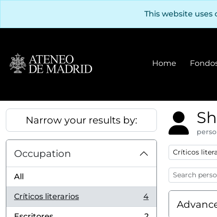
Skip to main content
This website uses 
Home
Fondos
Sh
Narrow your results by:
perso
Remove filter
Occupation
Críticos liter
All
Críticos literarios
4
, 4 results
Advance
Escritores
2