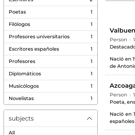
, 2 results
Poetas
1
, 1 results
Filólogos
1
, 1 results
Valbuen
Profesores universitarios
1
Person
·
, 1 results
Destacado f
Escritores españoles
1
, 1 results
Nació en 1
Profesores
1
, 1 results
de Antonio
Diplomáticos
1
, 1 results
Azcoaga
Musicólogos
1
, 1 results
Person
·
Novelistas
1
, 1 results
Poeta, ensa
Nació en 1
subjects
españoles 
All