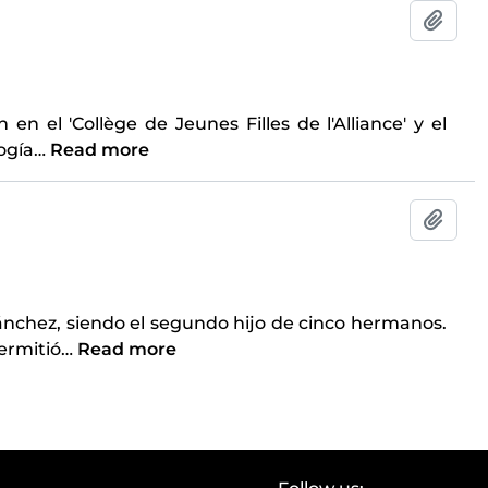
Add t
en el 'Collège de Jeunes Filles de l'Alliance' y el
logía
…
Read more
Add t
ánchez, siendo el segundo hijo de cinco hermanos.
ermitió
…
Read more