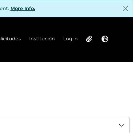
tent.
More Info.
olicitudes
Institución
Log in
Institución
Log in
Clipboard
Language