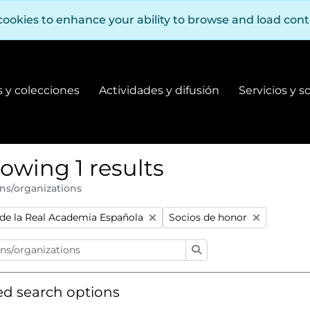
cookies to enhance your ability to browse and load con
 y colecciones
Actividades y difusión
Servicios y s
Fondos y colecciones
Actividades y difusión
owing 1 results
ns/organizations
:
Remove filter:
de la Real Academia Española
Socios de honor
Search
d search options