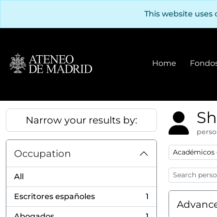
Skip to main content
This website uses 
Home
Fondos
Sh
Narrow your results by:
perso
Remove filter
Occupation
Académicos 
All
Escritores españoles
1
, 1 results
Advance
Abogados
1