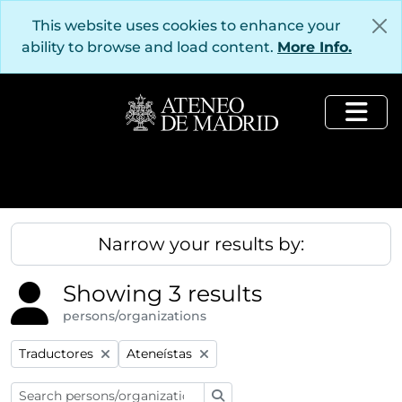
Skip to main content
This website uses cookies to enhance your
ability to browse and load content.
More Info.
Togg
Narrow your results by:
Showing 3 results
persons/organizations
Remove filter:
Remove filter:
Traductores
Ateneístas
Search