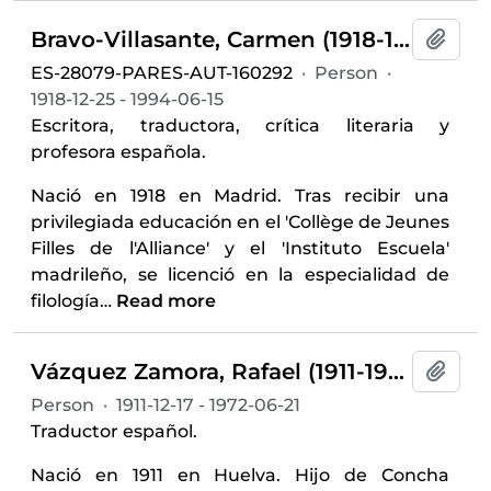
Bravo-Villasante, Carmen (1918-1994)
Add t
ES-28079-PARES-AUT-160292
·
Person
·
1918-12-25 - 1994-06-15
Escritora, traductora, crítica literaria y
profesora española.
Nació en 1918 en Madrid. Tras recibir una
privilegiada educación en el 'Collège de Jeunes
Filles de l'Alliance' y el 'Instituto Escuela'
madrileño, se licenció en la especialidad de
filología
…
Read more
Vázquez Zamora, Rafael (1911-1972)
Add t
Person
·
1911-12-17 - 1972-06-21
Traductor español.
Nació en 1911 en Huelva. Hijo de Concha