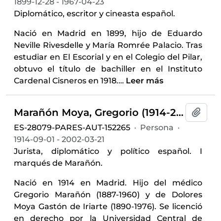
1899-12-28 - 1967-04-23
Diplomático, escritor y cineasta español.
Nació en Madrid en 1899, hijo de Eduardo
Neville Rivesdelle y María Romrée Palacio. Tras
estudiar en El Escorial y en el Colegio del Pilar,
obtuvo el título de bachiller en el Instituto
Cardenal Cisneros en 1918.
…
Leer más
Marañón Moya, Gregorio (1914-2002)
Añadi
ES-28079-PARES-AUT-152265
·
Persona
·
1914-09-01 - 2002-03-21
Jurista, diplomático y político español. I
marqués de Marañón.
Nació en 1914 en Madrid. Hijo del médico
Gregorio Marañón (1887-1960) y de Dolores
Moya Gastón de Iriarte (1890-1976). Se licenció
en derecho por la Universidad Central de