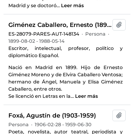
Madrid y se doctoró
…
Leer más
Giménez Caballero, Ernesto (1899-1988)
Añadi
ES-28079-PARES-AUT-148134
·
Persona
·
1899-08-02 - 1988-05-14
Escritor, intelectual, profesor, político y
diplomático Español.
Nació en Madrid en 1899. Hijo de Ernesto
Giménez Moreno y de Elvira Caballero Ventosa;
hermano de Ángel, Manuela y Elisa Giménez
Caballero, entre otros.
Se licenció en Letras en la
…
Leer más
Foxá, Agustín de (1903-1959)
Añadi
Persona
·
1906-02-28 - 1959-06-30
Poeta, novelista, autor teatral, periodista y