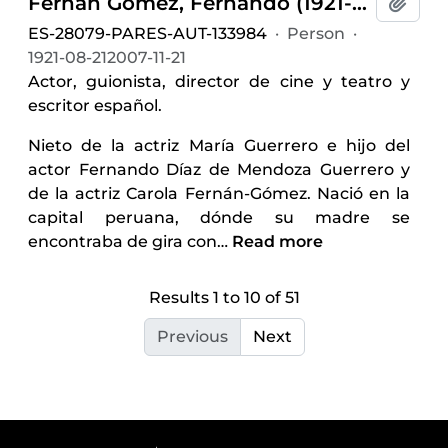
Fernán Gómez, Fernando (1921-2007)
Add t
ES-28079-PARES-AUT-133984
·
Person
·
1921-08-212007-11-21
Actor, guionista, director de cine y teatro y
escritor español.
Nieto de la actriz María Guerrero e hijo del
actor Fernando Díaz de Mendoza Guerrero y
de la actriz Carola Fernán-Gómez. Nació en la
capital peruana, dónde su madre se
encontraba de gira con
…
Read more
Results 1 to 10 of 51
Previous
Next