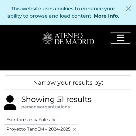
Skip to main content
This website uses cookies to enhance your
ability to browse and load content.
More Info.
Togg
Narrow your results by:
Showing 51 results
persons/organizations
Remove filter:
Escritores españoles
Remove filter:
Proyecto TándEM – 2024-2025