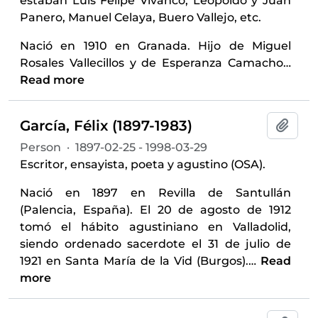
estaban Luis Felipe Vivanco, Leopoldo y Juan
Panero, Manuel Celaya, Buero Vallejo, etc.
Nació en 1910 en Granada. Hijo de Miguel
Rosales Vallecillos y de Esperanza Camacho
…
Read more
García, Félix (1897-1983)
Add t
Person
·
1897-02-25 - 1998-03-29
Escritor, ensayista, poeta y agustino (OSA).
Nació en 1897 en Revilla de Santullán
(Palencia, España). El 20 de agosto de 1912
tomó el hábito agustiniano en Valladolid,
siendo ordenado sacerdote el 31 de julio de
1921 en Santa María de la Vid (Burgos).
…
Read
more