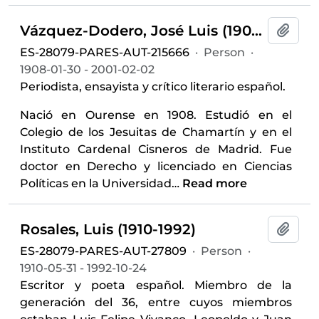
Vázquez-Dodero, José Luis (1908-2001)
Add t
ES-28079-PARES-AUT-215666
·
Person
·
1908-01-30 - 2001-02-02
Periodista, ensayista y crítico literario español.
Nació en Ourense en 1908. Estudió en el
Colegio de los Jesuitas de Chamartín​ y en el
Instituto Cardenal Cisneros de Madrid. Fue
doctor en Derecho y licenciado en Ciencias
Políticas en la Universidad
…
Read more
Rosales, Luis (1910-1992)
Add t
ES-28079-PARES-AUT-27809
·
Person
·
1910-05-31 - 1992-10-24
Escritor y poeta español. Miembro de la
generación del 36, entre cuyos miembros