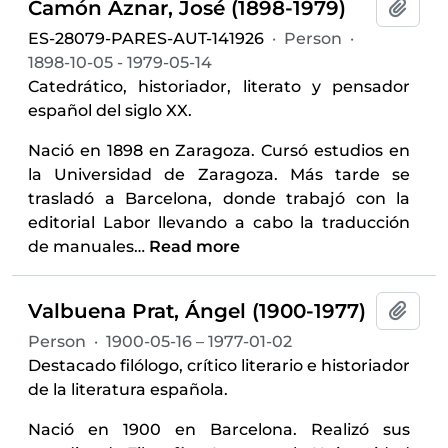
Camón Aznar, José (1898-1979)
Add t
ES-28079-PARES-AUT-141926
·
Person
·
1898-10-05 - 1979-05-14
Catedrático, historiador, literato y pensador
español del siglo XX.
Nació en 1898 en Zaragoza. Cursó estudios en
la Universidad de Zaragoza. Más tarde se
trasladó a Barcelona, donde trabajó con la
editorial Labor llevando a cabo la traducción
de manuales
…
Read more
Valbuena Prat, Ángel (1900-1977)
Add t
Person
·
1900-05-16 – 1977-01-02
Destacado filólogo, crítico literario e historiador
de la literatura española.
Nació en 1900 en Barcelona. Realizó sus