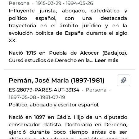
Persona
·
1915-03-29 - 1994-05-26
Influyente jurista, abogado, catedrático y
político español, con una destacada
trayectoria en el ámbito jurídico y en la
evolución política de España durante el siglo
XX.
Nació 1915 en Puebla de Alcocer (Badajoz).
Cursó estudios de Derecho en la
…
Leer más
Pemán, José María (1897-1981)
Añadi
ES-28079-PARES-AUT-33134
·
Persona
·
1897-05-08 - 1981-07-19
Político, abogado y escritor español.
Nació en 1897 en Cádiz. Hijo de un diputado
conservador datista. Doctorado en Derecho,
ejerció durante poco tiempo antes de ser