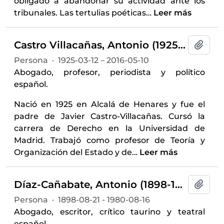
obligado a abandonar su actividad ante los
tribunales. Las tertulias poéticas
…
Leer más
Castro Villacañas, Antonio (1925-2016)
Añadi
Persona
·
1925-03-12 – 2016-05-10
Abogado, profesor, periodista y político
español.
Nació en 1925 en Alcalá de Henares y fue el
padre de Javier Castro-Villacañas. Cursó la
carrera de Derecho en la Universidad de
Madrid. Trabajó como profesor de Teoría y
Organización del Estado y de
…
Leer más
Díaz-Cañabate, Antonio (1898-1980)
Añadi
Persona
·
1898-08-21 - 1980-08-16
Abogado, escritor, crítico taurino y teatral
español.