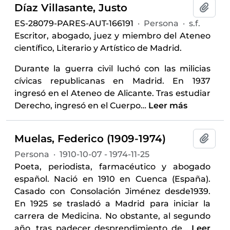
Díaz Villasante, Justo
Añadi
ES-28079-PARES-AUT-166191
·
Persona
·
s.f.
Escritor, abogado, juez y miembro del Ateneo
científico, Literario y Artístico de Madrid.
Durante la guerra civil luchó con las milicias
cívicas republicanas en Madrid. En 1937
ingresó en el Ateneo de Alicante. Tras estudiar
Derecho, ingresó en el Cuerpo
…
Leer más
Muelas, Federico (1909-1974)
Añadi
Persona
·
1910-10-07 - 1974-11-25
Poeta, periodista, farmacéutico y abogado
español. Nació en 1910 en Cuenca (España).
Casado con Consolación Jiménez desde1939.
En 1925 se trasladó a Madrid para iniciar la
carrera de Medicina. No obstante, al segundo
año, tras padecer desprendimiento de
…
Leer