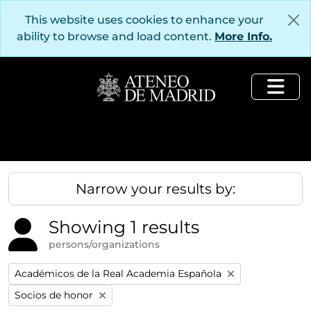
Skip to main content
This website uses cookies to enhance your
ability to browse and load content.
More Info.
Togg
Narrow your results by:
Showing 1 results
persons/organizations
Remove filter:
Académicos de la Real Academia Española
Remove filter:
Socios de honor